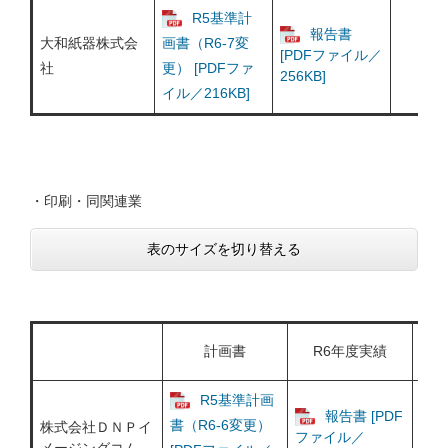
R5基準計
報告書
大和紙器株式会
画書（R6-7変
[PDFファイル／
社
更） [PDFファ
256KB]
イル／216KB]
・印刷・同関連業
表のサイズを切り替える
↑
新
計画書
R6年度実績
R5基準計画
報告書 [PDF
書（R6-6変更）
株式会社ＤＮＰイ
書（
ファイル／