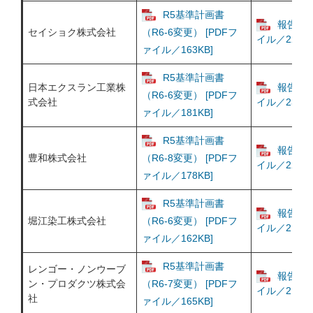
R5基準計画書
報告書 
セイショク株式会社
（R6-6変更） [PDFフ
イル／226KB
ァイル／163KB]
R5基準計画書
日本エクスラン工業株
報告書 
（R6-6変更） [PDFフ
式会社
イル／230KB
ァイル／181KB]
R5基準計画書
報告書 
豊和株式会社
（R6-8変更） [PDFフ
イル／226KB
ァイル／178KB]
R5基準計画書
報告書 
堀江染工株式会社
（R6-6変更） [PDFフ
イル／219KB
ァイル／162KB]
R5基準計画書
レンゴー・ノンウーブ
報告書 
ン・プロダクツ株式会
（R6-7変更） [PDFフ
イル／214KB
社
ァイル／165KB]