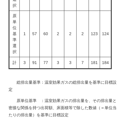
択
原
単
位
基
1
57
60
2
2
2
123
124
準
選
択
計
3
91
77
3
3
7
181
184
総排出量基準：温室効果ガスの総排出量を基準に目標設
定
原単位基準 ：温室効果ガスの排出量を、その排出量と
密接な関係を持つ出荷額、床面積等で除した数値（＝単位当
たりの排出量）を基準に目標設定