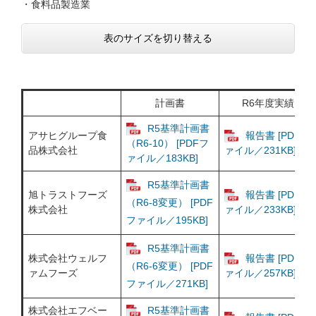
・食料品製造業
表のサイズを切り替える
計画書
R6年度実績
R5基準計画書
アサヒグループ食
報告書 [PDFフ
（R6-10） [PDFフ
品株式会社
ァイル／231KB]
ァイル／183KB]
R5基準計画書
旭トラストフーズ
報告書 [PDFフ
（R6-8変更） [PDF
株式会社
ァイル／233KB]
ファイル／195KB]
R5基準計画書
株式会社ウェルフ
報告書 [PDFフ
（R6-6変更） [PDF
ァムフーズ
ァイル／257KB]
ファイル／271KB]
株式会社エフベー
R5基準計画書