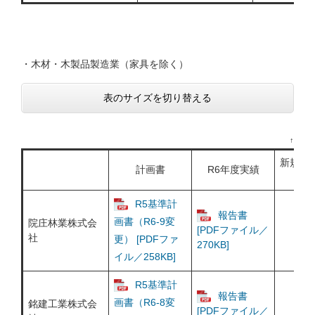
・木材・木製品製造業（家具を除く）
表のサイズを切り替える
↑
業種
新規・
計画書
R6年度実績
R5基準計
報告書
画書（R6-9変
院庄林業株式会
[PDFファイル／
社
更） [PDFファ
270KB]
イル／258KB]
R5基準計
報告書
画書（R6-8変
銘建工業株式会
[PDFファイル／