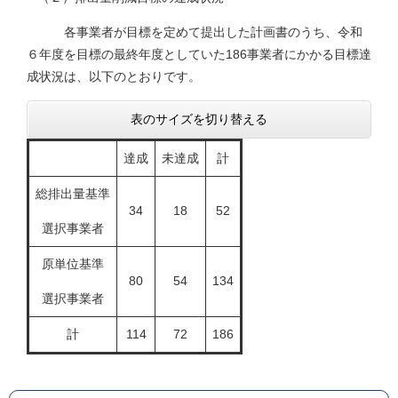
各事業者が目標を定めて提出した計画書のうち、令和
６年度を目標の最終年度としていた186事業者にかかる目標達
成状況は、以下のとおりです。
表のサイズを切り替える
達成
未達成
計
総排出量基準
34
18
52
選択事業者
原単位基準
80
54
134
選択事業者
計
114
72
186