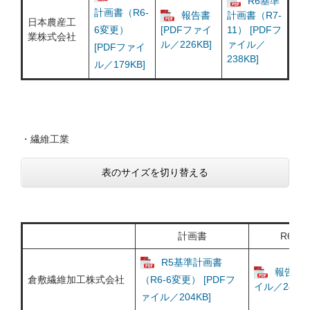
R6基準
計画書（R6-
報告書
計画書（R7-
日本農産工
6変更）
[PDFファイ
11） [PDFフ
業株式会社
ル／226KB]
ァイル／
[PDFファイ
238KB]
ル／179KB]
・繊維工業
表のサイズを切り替える
計画書
R6年
R5基準計画書
報告書 
倉敷繊維加工株式会社
（R6-6変更） [PDFフ
イル／246KB
ァイル／204KB]