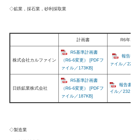
◇
鉱業，採石業，砂利採取業
計画書
R6年度実
R5基準計画書
報告書 [
株式会社カルファイン
（R6-6変更） [PDFフ
ァイル／222KB
ァイル／173KB]
R5基準計画書
報告書 [P
日鉄鉱業株式会社
（R6-6変更） [PDFフ
イル／232KB]
ァイル／187KB]
◇
製造業