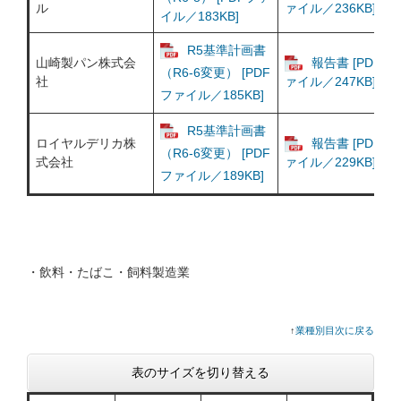
ル
ァイル／236KB]
イル／183KB]
R5基準計画書
山崎製パン株式会
報告書 [PDFフ
（R6-6変更） [PDF
社
ァイル／247KB]
ファイル／185KB]
R5基準計画書
ロイヤルデリカ株
報告書 [PDFフ
（R6-6変更） [PDF
式会社
ァイル／229KB]
ファイル／189KB]
・飲料・たばこ・飼料製造業
↑
業種別目次に戻る
表のサイズを切り替える