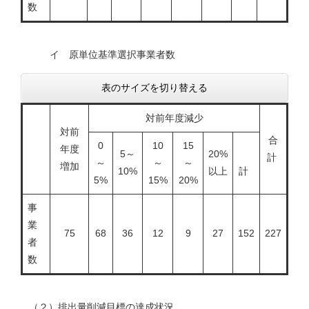
数
イ 原単位基準選択事業者数
表のサイズを切り替える
対前年度減少
対前
合
0
10
15
年度
5～
20%
計
～
～
～
増加
10%
以上
計
5%
15%
20%
事
業
75
68
36
12
9
27
152
227
者
数
（２）排出量削減目標の達成状況