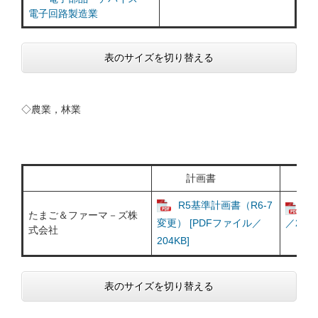
電子回路製造業
表のサイズを切り替える
◇農業，林業
計画書
R5基準計画書（R6-7
報
たまご＆ファーマ－ズ株
変更） [PDFファイル／
／255K
式会社
204KB]
表のサイズを切り替える