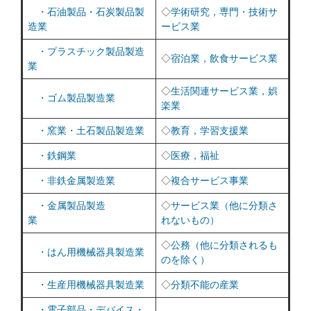
・石油製品・石炭製品製
◇
学術研究，専門・技術サ
造業
ービス業
・プラスチック製品製造
◇
宿泊業，飲食サービス業
業
◇
生活関連サービス業，娯
・ゴム製品製造業
楽業
・窯業・土石製品製造業
◇
教育，学習支援業
・鉄鋼業
◇
医療，福祉
・非鉄金属製造業
◇
複合サービス事業
・金属製品製造
◇
サービス業（他に分類さ
業
れないもの）
◇
公務（他に分類されるも
・はん用機械器具製造業
のを除く）
・生産用機械器具製造業
◇
分類不能の産業
・電子部品・デバイス・