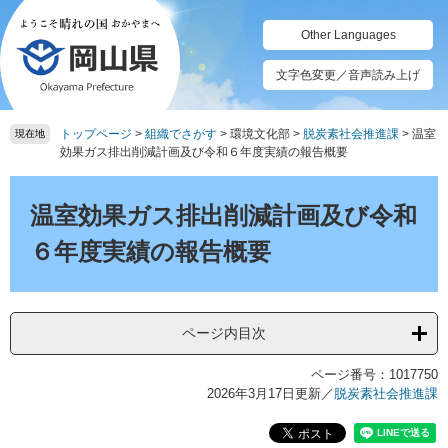
ペ
メ
ー
ニ
Other Languages
ジ
ュ
の
ー
文字色変更／音声読み上げ
先
を
頭
飛
トップページ
>
組織でさがす
>
環境文化部
>
脱炭素社会推進課
>
温室
で
ば
現在地
効果ガス排出削減計画及び令和６年度実績の報告概要
す。
し
て
本
本
文
温室効果ガス排出削減計画及び令和
文
へ
６年度実績の報告概要
ページ内目次
ページ番号：1017750
2026年3月17日更新
／
脱炭素社会推進課