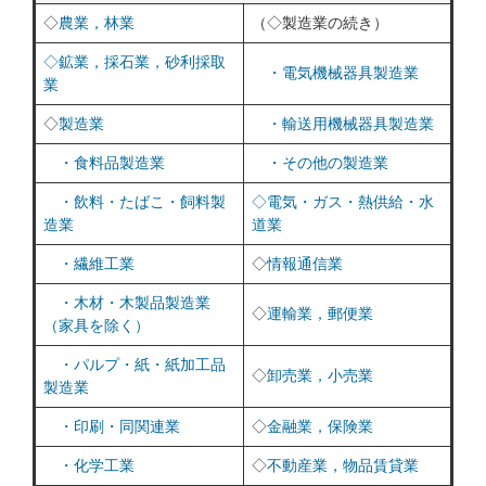
◇
農業，林業
（◇製造業の続き）
◇鉱業，採石業，砂利採取
・電気機械器具製造業
業
◇
製造業
・輸送用機械器具製造業
・食料品製造業
・その他の製造業
・飲料・たばこ・飼料製
◇電気・ガス・熱供給・水
造業
道業
・繊維工業
◇
情報通信業
・木材・木製品製造業
◇
運輸業，郵便業
（家具を除く）
・パルプ・紙・紙加工品
◇
卸売業，小売業
製造業
・印刷・同関連業
◇
金融業，保険業
・化学工業
◇
不動産業，物品賃貸業