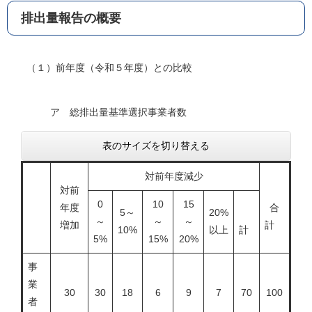
排出量報告の概要
（１）前年度（令和５年度）との比較
ア 総排出量基準選択事業者数
表のサイズを切り替える
対前年度減少
対前
0
10
15
年度
合
5～
20%
～
～
～
増加
計
10%
以上
計
5%
15%
20%
事
業
30
30
18
6
9
7
70
100
者