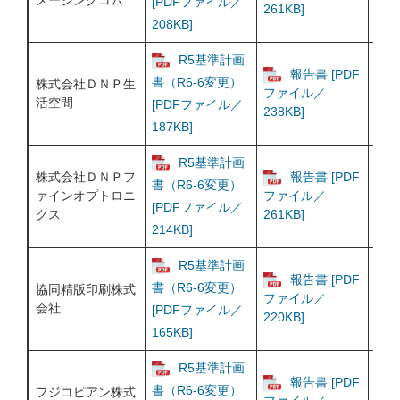
メージングコム
[P
[PDFファイル／
261KB]
265
208KB]
R5基準計画
報告書 [PDF
書（R6-6変更）
株式会社ＤＮＰ生
書（
ファイル／
活空間
[P
[PDFファイル／
238KB]
246
187KB]
R5基準計画
株式会社ＤＮＰフ
報告書 [PDF
書（R6-6変更）
書（
ァインオプトロニ
ファイル／
[P
[PDFファイル／
クス
261KB]
261
214KB]
R5基準計画
報告書 [PDF
書（R6-6変更）
協同精版印刷株式
書（
ファイル／
会社
[P
[PDFファイル／
220KB]
220
165KB]
R5基準計画
報告書 [PDF
書（R6-6変更）
フジコピアン株式
書（