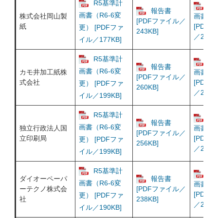
R5基準計
R
報告書
画書（R6-6変
株式会社岡山製
画書（R
[PDFファイル／
紙
[PDF
更） [PDFファ
243KB]
／238K
イル／177KB]
R5基準計
R
報告書
画書（R6-6変
カモ井加工紙株
画書（R
[PDFファイル／
式会社
[PDF
更） [PDFファ
260KB]
／263K
イル／199KB]
R5基準計
R
報告書
画書（R6-6変
独立行政法人国
画書（R
[PDFファイル／
立印刷局
[PDF
更） [PDFファ
256KB]
／260K
イル／199KB]
R5基準計
R
ダイオーペーパ
報告書
画書（R6-6変
画書（R
ーテクノ株式会
[PDFファイル／
[PDF
更） [PDFファ
社
238KB]
／244K
イル／190KB]