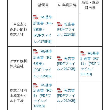
新規・継続
計画書
R6年度実績
計画書
R5基準
計画書（R6-
ＪＡ全農く
報告書
みあい飼料
9変更）
[PDFファイ
株式会社
ル／228KB]
[PDFファイ
ル／179KB]
R5基準
R6基準
計画書（R6-
報告書
計画書（R7-
アサヒ飲料
6変更）
[PDFファイ
11） [PDFフ
株式会社
ル／267KB]
ァイル／
[PDFファイ
258KB]
ル／219KB]
R5基準
株式会社岡
報告書
計画書（R6-
山和気ヤク
8） [PDFフ
[PDFファイ
ルト工場
ァイル／
ル／239KB]
188KB]