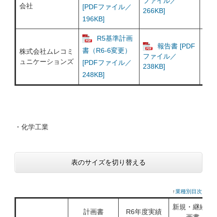
ファイル／
会社
[P
[PDFファイル／
266KB]
260
196KB]
R5基準計画
報告書 [PDF
書（R6-6変更）
株式会社ムレコミ
ファイル／
ュニケーションズ
[PDFファイル／
238KB]
248KB]
・化学工業
表のサイズを切り替える
↑
業種別目次に戻
新規・継続計
計画書
R6年度実績