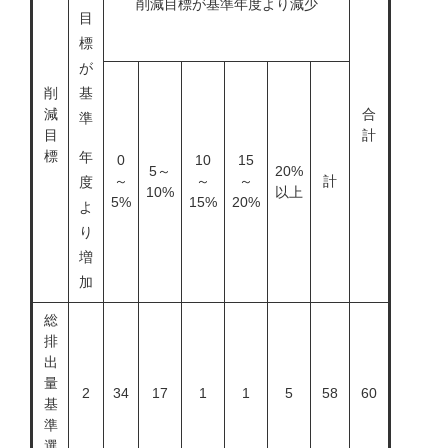
削減目標が基準年度より減少
目
標
が
削
基
減
合
準
目
計
標
年
0
10
15
5～
20%
～
～
～
計
度
10%
以上
5%
15%
20%
よ
り
増
加
総
排
出
量
2
34
17
1
1
5
58
60
基
準
選