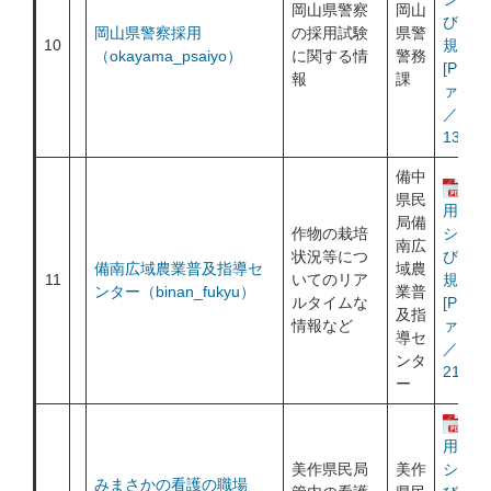
岡山県警察
岡山
び利用
岡山県警察採用
の採用試験
県警
10
規約
（okayama_psaiyo）
に関する情
警務
[PDF
報
課
ァイル
／
130KB
備中
運
県民
用ポリ
局備
作物の栽培
シー及
南広
状況等につ
び利用
備南広域農業普及指導セ
域農
11
いてのリア
規約
ンター（binan_fukyu）
業普
ルタイムな
[PDF
及指
情報など
ァイル
導セ
／
ンタ
217KB
ー
運
用ポリ
美作県民局
美作
シー及
みまさかの看護の職場