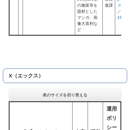
の施策等を
進課
ァイル
題材とした
／
マンガ、画
190KB
像大喜利な
ど
X（エックス）
表のサイズを切り替える
運用
ポリ
シー