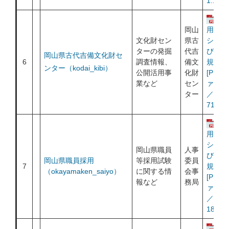
1.12M
運
岡山
用ポリ
文化財セン
県古
シー及
ターの発掘
代吉
び利用
岡山県古代吉備文化財セ
6
調査情報、
備文
規約
ンター（kodai_kibi）
公開活用事
化財
[PDF
業など
セン
ァイル
ター
／
713KB
運
用ポリ
シー及
岡山県職員
人事
び利用
岡山県職員採用
等採用試験
委員
7
規約
（okayamaken_saiyo）
に関する情
会事
[PDF
報など
務局
ァイル
／
185KB
運