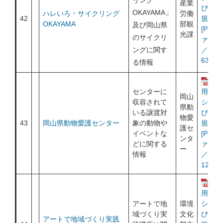
リング
産業
び利用
OKAYAMA」
ハレいろ・サイクリング
労働
42
規約
OKAYAMA
部観
及び岡山県
[PDF
光課
のサイクリ
ァイル
ングに関す
／
632KB
る情報
運
センターに
用ポリ
岡山
収容されて
シー及
県動
いる譲渡対
び利用
物愛
43
岡山県動物愛護センター
象の動物や
規約
護セ
イベントな
[PDF
ンタ
どに関する
ァイル
ー
情報
／
128KB
運
用ポリ
アートで地
環境
シー及
域づくり実
文化
び利用
アートで地域づくり実践