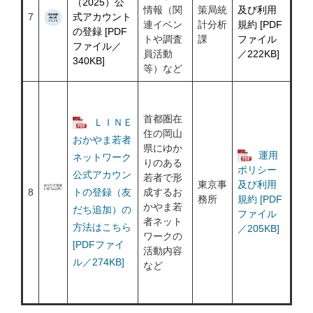
（2025）公
情報（関
策局統
及び利用
7
式アカウント
連イベン
計分析
規約 [PDF
の登録 [PDF
トや調査
課
ファイル
ファイル／
員活動
／222KB]
340KB]
等）など
首都圏在
ＬＩＮＥ
住の岡山
おかやま若者
県にゆか
運用
ネットワーク
りのある
ポリシー
公式アカウン
若者で形
東京事
及び利用
8
トの登録（友
成するお
務所
規約 [PDF
かやま若
だち追加）の
ファイル
者ネット
方法はこちら
／205KB]
ワークの
[PDFファイ
活動内容
ル／274KB]
など