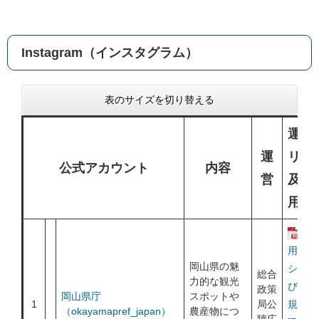
Instagram（インスタグラム）
表のサイズを切り替える
運用
運
リシ
公式アカウント
内容
営
及び
用規
運
用ポリ
岡山県の魅
シー及
総合
力的な観光
び利用
政策
岡山県庁
スポットや
1
局公
規約
（okayamapref_japan）
農産物につ