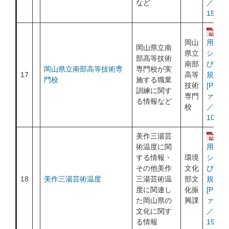
など
／
150KB
運
岡山
用ポリ
岡山県立南
県立
シー及
部高等技術
南部
び利用
岡山県立南部高等技術専
専門校が実
17
高等
規約
門校
施する職業
技術
[PDF
訓練に関す
専門
ァイル
る情報など
校
／
1003K
美作三湯芸
運
術温度に関
用ポリ
する情報・
環境
シー及
その他美作
文化
び利用
18
美作三湯芸術温度
三湯芸術温
部文
規約
度に関連し
化振
[PDF
た岡山県の
興課
ァイル
文化に関す
／
る情報
193KB