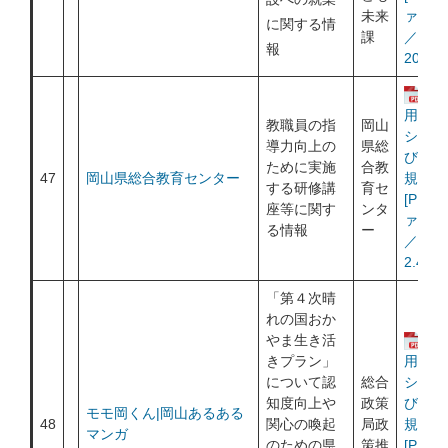
未来
ァイル
に関する情
課
／
報
209KB
運
用ポリ
教職員の指
岡山
シー及
導力向上の
県総
び利用
ために実施
合教
47
​岡山県総合教育センター
規約
する研修講
育セ
[PDF
座等に関す
ンタ
ァイル
る情報
ー
／
2.4MB
「第４次晴
れの国おか
やま生き活
運
きプラン」
用ポリ
について認
総合
シー及
知度向上や
政策
び利用
モモ岡くん|岡山あるある
48
関心の喚起
局政
規約
マンガ
のための県
策推
[PDF