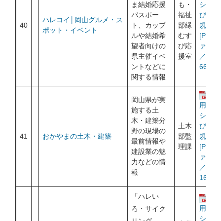
ま結婚応援
も・
シー及
パスポー
福祉
び利用
ハレコイ│岡山グルメ・ス
40
ト、カップ
部縁
規約
ポット・イベント
ルや結婚希
むす
[PDF
望者向けの
び応
ァイル
県主催イベ
援室
／
ントなどに
667KB
関する情報
運
岡山県が実
用ポリ
施する土
シー及
木・建築分
土木
び利用
野の現場の
41
おかやまの土木・建築
部監
規約
最前情報や
理課
[PDF
建設業の魅
ァイル
力などの情
／
報
167KB
「ハレい
運
用ポリ
ろ・サイク
シー及