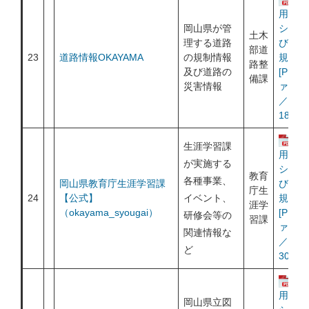
用ポリ
岡山県が管
シー及
土木
理する道路
び利用
部道
23
道路情報OKAYAMA
の規制情報
規約
路整
及び道路の
[PDF
備課
災害情報
ァイル
／
184KB
運
生涯学習課
用ポリ
が実施する
シー及
教育
各種事業、
岡山県教育庁生涯学習課
び利用
庁生
24
【公式】
イベント、
規約
涯学
（okayama_syougai）​
[PDF
研修会等の
習課
ァイル
関連情報な
／
ど
301KB
運
用ポリ
岡山県立図