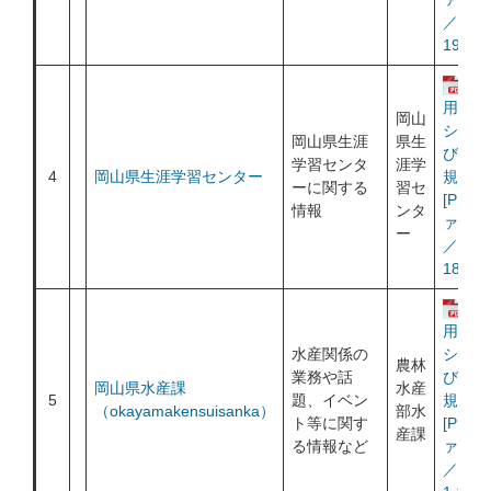
／
193KB
運
用ポリ
岡山
シー及
岡山県生涯
県生
び利用
学習センタ
涯学
4
岡山県生涯学習センター
規約
ーに関する
習セ
[PDF
情報
ンタ
ァイル
ー
／
182KB
運
用ポリ
水産関係の
シー及
農林
業務や話
び利用
岡山県水産課
水産
5
題、イベン
規約
（okayamakensuisanka）
部水
ト等に関す
[PDF
産課
る情報など
ァイル
／