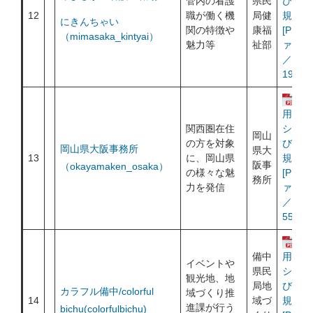
管内の看護
県民
び利用
12
職が働く機
局健
規約
にきんちゃい
関の特徴や
康福
[PDF
（mimasaka_kintyai）
魅力等
祉部
ァイル
／
193KB
運
用ポリ
関西圏在住
シー及
岡山
の方を対象
び利用
岡山県大阪事務所
県大
13
に、岡山県
規約
阪事
（okayamaken_osaka）
の様々な魅
[PDF
務所
力を発信
ァイル
／
550KB
運
備中
用ポリ
イベントや
県民
シー及
観光地、地
局地
び利用
カラフル備中/colorful
域づくり推
14
域づ
規約
進課が行う
bichu
(colorfulbichu)