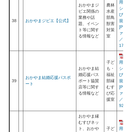
用ポリ
おかやまジ
農林
シー及
ビエ関係の
水産
び利用
業務や話
部鳥
38
おかやまジビエ【公式】
規約
題、イベン
獣害
[PDF
ト等に関す
対策
ァイル
る情報など
室
／
177KB
運
子ど
用ポリ
おかやま結
も・
シー及
婚応援パス
福祉
び利用
おかやま結婚応援パスポ
39
ポート協賛
部縁
規約
ート
店等に関す
むす
[PDF
る情報など
び応
ァイル
援室
／
929KB
おかやま縁
むすびネッ
運
ト、おかや
子ど
用ポリ