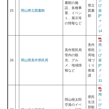
シー及
書館の施
県立
び利用
設、各種事
25
岡山県立図書館
図書
規約
業、イベン
館
[PDF
ト、展示等
ァイル
の情報など
／
146KB
運
美作
用ポリ
美作県民局
県民
シー及
管内の観
局地
び利用
26
岡山県美作県民局
光、グル
域づ
規約
メ、地域情
くり
[PDF
報など
推進
ァイル
課
／
316KB
運
用ポリ
県民
岡山桃太郎
シー及
生活
空港のイベ
び利用
部航