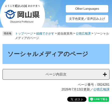
ペ
メ
ー
ニ
Other Languages
ジ
ュ
の
ー
文字色変更／音声読み上げ
先
を
頭
飛
トップページ
>
組織でさがす
>
総合政策局
>
公聴広報課
>
ソーシャル
で
ば
現在地
メディアのページ
す。
し
て
本
本
文
ソーシャルメディアのページ
文
へ
ページ内目次
ページ番号：0824281
2026年7月13日更新
／
公聴広報課