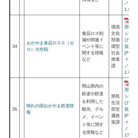
／
1.69M
運
環境
用ポリ
食品ロス削
文化
シー及
減や関連イ
部循
び利用
おかやま食品ロス０（ゼ
34
ベント等に
環型
規約
ロ）大作戦
関する情報
社会
[PDF
など
推進
ァイル
課
／
1.87M
運
岡山県内の
用ポリ
鉄道や鉄道
県民
シー及
を利用した
生活
び利用
晴れの国おかやま鉄道情
35
観光、グル
部交
規約
報
通政
[PDF
メ、イベン
策課
ァイル
ト等に関す
／
る情報など
174KB