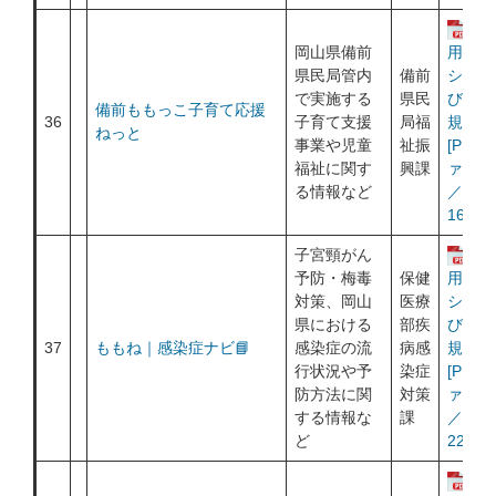
運
岡山県備前
用ポリ
県民局管内
備前
シー及
で実施する
県民
び利用
備前ももっこ子育て応援
36
子育て支援
局福
規約
ねっと
事業や児童
祉振
[PDF
福祉に関す
興課
ァイル
る情報など
／
169KB
子宮頸がん
運
予防・梅毒
保健
用ポリ
対策、岡山
医療
シー及
県における
部疾
び利用
37
ももね｜感染症ナビ📘
感染症の流
病感
規約
行状況や予
染症
[PDF
防方法に関
対策
ァイル
する情報な
課
／
ど
221KB
運