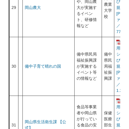
や、岡山農
び利用
農業
29
岡山農大
大が実施す
規約
大学
るイベン
[PDF
校
ト、研修情
ァイル
報など
／
770KB
運
用ポリ
備中県民局
備中
シー及
福祉振興課
県民
び利用
30
備中子育て晴れの国
が実施する
局福
規約
イベント等
祉振
[PDF
の情報など
興課
ァイル
／
1.22M
運
食品等事業
用ポリ
者や岡山県
保健
シー及
が行ってい
医療
び利用
岡山県生活衛生課 【公
31
る食品の安
部生
規約
式】