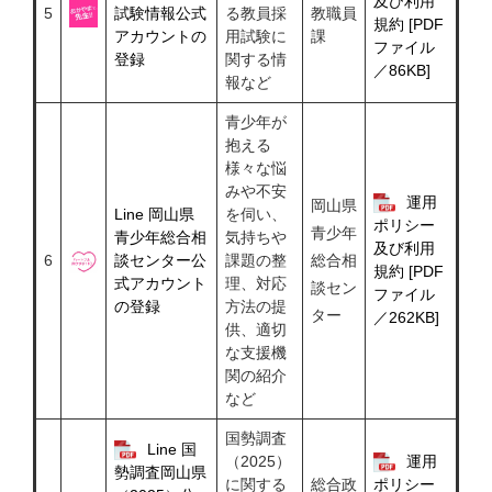
及び利用
5
試験情報公式
る教員採
教職員
規約 [PDF
アカウントの
用試験に
課
ファイル
登録
関する情
／86KB]
報など
青少年が
抱える
様々な悩
みや不安
運用
岡山県
Line 岡山県
を伺い、
ポリシー
青少年
青少年総合相
気持ちや
及び利用
6
談センター公
課題の整
総合相
規約 [PDF
式アカウント
理、対応
談セン
ファイル
の登録
方法の提
ター
／262KB]
供、適切
な支援機
関の紹介
など
国勢調査
Line 国
（2025）
運用
勢調査岡山県
に関する
総合政
ポリシー