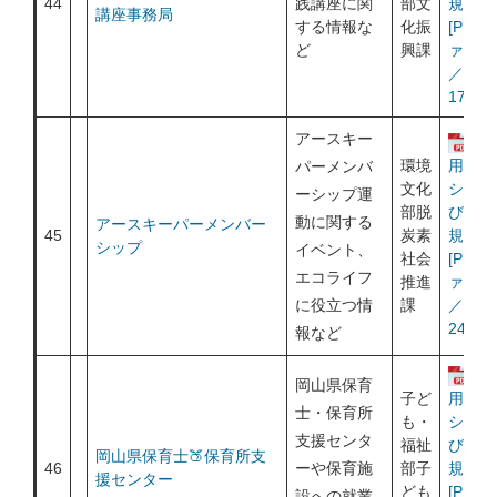
44
践講座に関
部文
規約
講座事務局
する情報な
化振
[PDF
ど
興課
ァイル
／
172KB
アースキー
運
環境
用ポリ
パーメンバ
文化
シー及
ーシップ運
部脱
び利用
動に関する
アースキーパーメンバー
45
炭素
規約
シップ
イベント、
社会
[PDF
エコライフ
推進
ァイル
に役立つ情
課
／
242KB
報など
運
岡山県保育
子ど
用ポリ
士・保育所
も・
シー及
支援センタ
福祉
び利用
岡山県保育士🍑保育所支
46
ーや保育施
部子
規約
援センター
ども
[PDF
設への就業