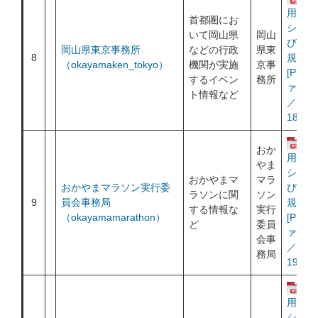
用ポリ
首都圏にお
シー及
いて岡山県
岡山
び利用
岡山県東京事務所
などの行政
県東
8
規約
（okayamaken_tokyo）
機関が実施
京事
[PDF
するイベン
務所
ァイル
ト情報など
／
186KB
運
おか
用ポリ
やま
シー及
おかやまマ
マラ
おかやまマラソン実行委
び利用
ラソンに関
ソン
9
員会事務局
規約
する情報な
実行
（okayamamarathon）
[PDF
ど
委員
ァイル
会事
／
務局
194KB
運
用ポリ
シー及