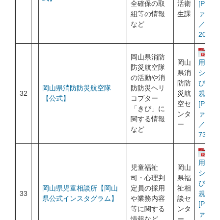
全確保の取
活衛
[PDF
組等の情報
生課
ァイル
など
／
205KB
運
岡山県消防
岡山
用ポリ
防災航空隊
県消
シー及
の活動や消
防防
び利用
岡山県消防防災航空隊
防防災ヘリ
32
災航
規約
【公式】
コプター
空セ
[PDF
「きび」に
ンタ
ァイル
関する情報
ー
／
など
734KB
運
用ポリ
児童福祉
岡山
シー及
司・心理判
県福
び利用
岡山県児童相談所【岡山
定員の採用
祉相
33
規約
県公式インスタグラム】
や業務内容
談セ
[PDF
等に関する
ンタ
ァイル
情報など
ー