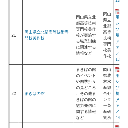
281KB
運
岡山
岡山県立北
用ポリ
県立
部高等技術
シー及
北部
専門校美作
び利用
岡山県立北部高等技術専
高等
21
校が実施す
規約
門校美作校
技術
る職業訓練
[PDF
専門
に関連する
ァイル
校美
情報など
／
作校
1016K
まきばの館
岡山
運
のイベント
県農
用ポリ
や四季折々
林水
シー及
の見どころ
産総
び利用
22
まきばの館
、その他ま
合セ
規約
きばの館の
ンタ
[PDF
魅力発信に
ー畜
ァイル
関する情報
産研
／
など
究所
443KB
運