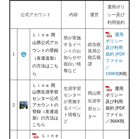
運用ポリ
公式アカウント
内容
運営
シー及び
利用規約
運用
Ｌｉｎｅ 岡
県が実施
ポリシー
山県公式アカ
するイベ
総合政
及び利用
ウントの登録
ントのお
策局公
1
規約 [PDF
知らせや
聴広報
（友達追加）
ファイル
面白い情
課
の方法はこち
／
報など
ら
199KB]
KB]
Ｌｉｎｅ 岡
生涯学習
運用
山県生涯学習
岡山県
センター
ポリシー
センター公式
生涯学
が実施す
及び利用
2
アカウントの
るイベン
規約 [PDF
習セン
登録（友達追
ト情報な
ファイル
ター
加）の方法は
ど
／366KB]
こちら
Ｌｉｎｅ