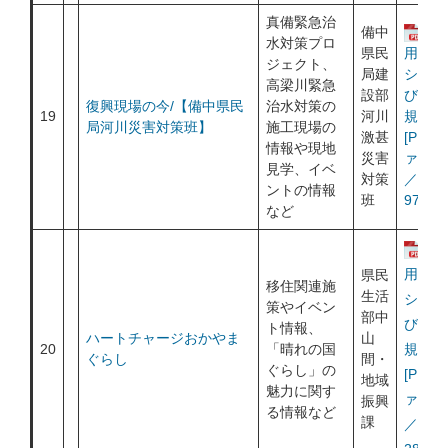
真備緊急治
備中
運
水対策プロ
県民
用ポリ
ジェクト、
局建
シー及
高梁川緊急
設部
び利用
復興現場の今/【備中県民
治水対策の
19
河川
規約
局河川災害対策班】
施工現場の
激甚
[PDF
情報や現地
災害
ァイル
見学、イベ
対策
／
ントの情報
班
970KB
など
運
用ポリ
県民
移住関連施
生活
シー及
策やイベン
部中
び利用
ト情報、
ハートチャージおかやま
山
20
「晴れの国
規約
ぐらし
間・
ぐらし」の
[PDF
地域
魅力に関す
ァイル
振興
る情報など
課
／