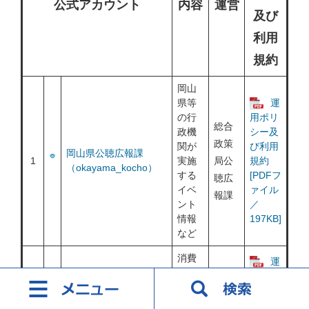
公式アカウント
内容
運営
及び
利用
規約
岡山
県等
運
の行
用ポリ
総合
政機
シー及
政策
関が
び利用
岡山県公聴広報課
1
実施
局公
規約
（okayama_kocho）
する
[PDFフ
聴広
イベ
ァイル
報課
ント
／
情報
197KB]
など
消費
運
者の
用ポリ
安
シー及
全・
消費