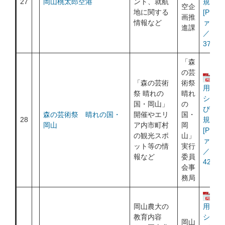
27
岡山桃太郎空港
ント、就航
規約
空企
地に関する
[PDF
画推
情報など
ァイル
進課
／
370KB
「森
の芸
運
「森の芸術
術祭
用ポリ
祭 晴れの
晴れ
シー及
国・岡山」
の
び利用
森の芸術祭 晴れの国・
開催やエリ
国・
28
規約
岡山
ア内市町村
岡
[PDF
の観光スポ
山」
ァイル
ット等の情
実行
／
報など
委員
427KB
会事
務局
運
岡山農大の
用ポリ
教育内容
シー及
岡山