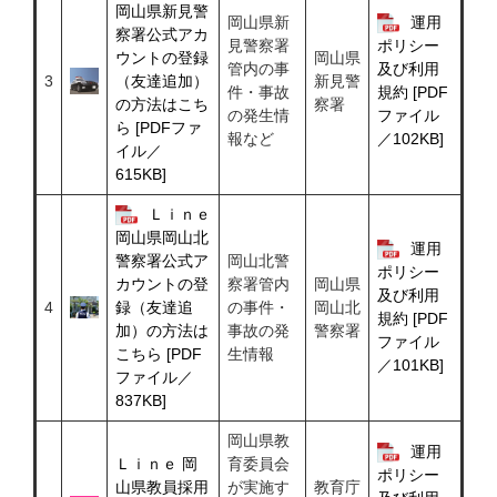
岡山県新見警
岡山県新
運用
察署公式アカ
見警察署
ポリシー
岡山県
ウントの登録
管内の事
及び利用
3
新見警
（友達追加）
件・事故
規約 [PDF
察署
の方法はこち
の発生情
ファイル
ら [PDFファ
報など
／102KB]
イル／
615KB]
Ｌｉｎｅ
岡山県岡山北
運用
岡山北警
警察署公式ア
ポリシー
察署管内
岡山県
カウントの登
及び利用
4
の事件・
岡山北
録（友達追
規約 [PDF
事故の発
警察署
加）の方法は
ファイル
生情報
こちら [PDF
／101KB]
ファイル／
837KB]
岡山県教
運用
Ｌｉｎｅ 岡
育委員会
ポリシー
山県教員採用
が実施す
教育庁