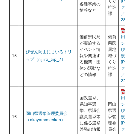
くり
[PDF
各種事業の
推進
ァイル
情報など
課
／
280KB
運
備前県民局
備前
用ポリ
が実施する
県民
シー及
イベント情
局地
び利用
びぜん岡山にじいろトリ
15
報や関連す
域づ
規約
ップ（nijiiro_trip_7）
る機関・団
くり
[PDF
体の活動な
推進
ァイル
どの情報
課
／
226KB
運
国政選挙、
用ポリ
県知事選
岡山
シー及
挙、県議会
県選
び利用
岡山県選挙管理委員会
16
議員選挙等
挙管
規約
（okayamasenkan）
に係る選挙
理委
[PDF
啓発の情報
員会
ァイル