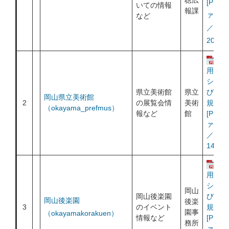
聴広
[PDF
いての情報
報課
ァイル
など
／
206KB
運
用ポリ
シー及
県立美術館
県立
び利用
岡山県立美術館
2
の展覧会情
美術
規約
（okayama_prefmus）
報など
館
[PDF
ァイル
／
140KB
運
用ポリ
シー及
岡山
岡山後楽園
び利用
岡山後楽園
後楽
3
のイベント
規約
園事
（okayamakorakuen）
情報など
[PDF
務所
ァイル