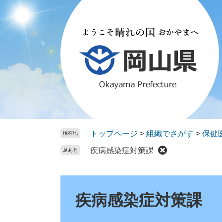
ペ
メ
ー
ニ
ジ
ュ
の
ー
先
を
頭
飛
で
ば
す。
し
て
本
文
トップページ
>
組織でさがす
>
保健
現在地
へ
疾病感染症対策課
足あと
本
文
疾病感染症対策課