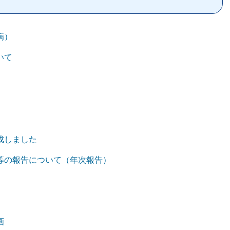
病）
いて
成しました
等の報告について（年次報告）
画