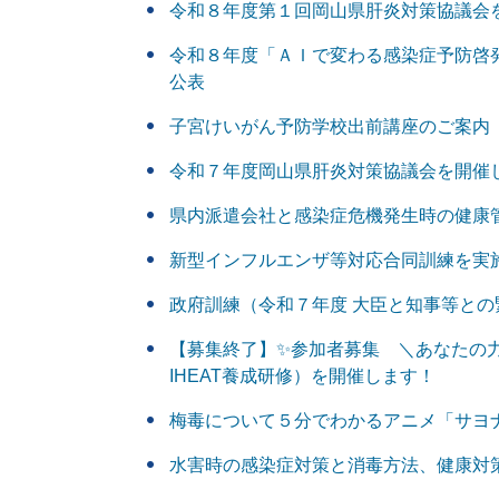
令和８年度第１回岡山県肝炎対策協議会
令和８年度「ＡＩで変わる感染症予防啓
公表
子宮けいがん予防学校出前講座のご案内
令和７年度岡山県肝炎対策協議会を開催
県内派遣会社と感染症危機発生時の健康
新型インフルエンザ等対応合同訓練を実
政府訓練（令和７年度 大臣と知事等と
【募集終了】✨参加者募集 ＼あなたの
IHEAT養成研修）を開催します！
梅毒について５分でわかるアニメ「サヨ
水害時の感染症対策と消毒方法、健康対