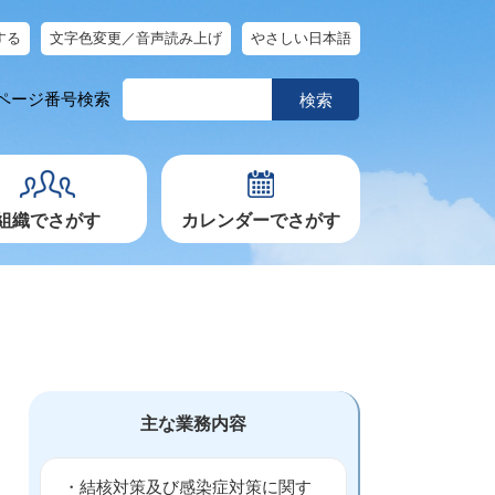
する
文字色変更／音声読み上げ
やさしい日本語
ペ
ページ番号検索
ー
ジ
番
号
を
入
力
組織でさがす
カレンダーでさがす
主な業務内容
・結核対策及び感染症対策に関す