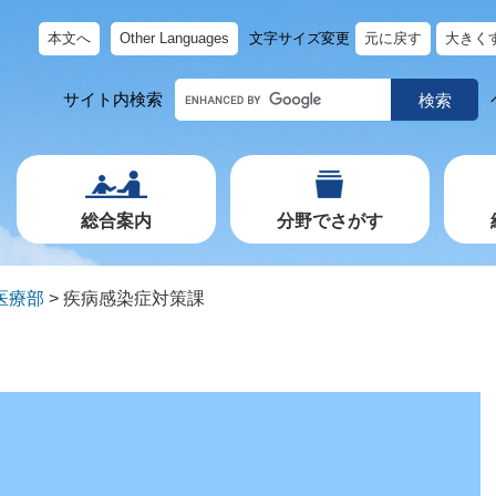
本文へ
Other Languages
文字サイズ変更
元に戻す
大きく
キ
サイト内検索
ー
ワ
ー
ド
で
探
す
総合案内
分野でさがす
医療部
>
疾病感染症対策課