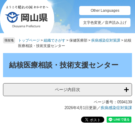
ペ
メ
ー
ニ
Other Languages
ジ
ュ
の
ー
文字色変更／音声読み上げ
先
を
頭
飛
トップページ
>
組織でさがす
>
保健医療部
>
疾病感染症対策課
>
結核
で
ば
現在地
医療相談・技術支援センター
す。
し
て
本
本
文
結核医療相談・技術支援センター
文
へ
ページ内目次
ページ番号：0594139
2026年4月1日更新
／
疾病感染症対策課