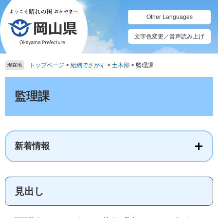
ペ
メ
ー
ニ
Other Languages
ジ
ュ
の
ー
文字色変更／音声読み上げ
先
を
頭
飛
トップページ
>
組織でさがす
>
土木部
>
監理課
で
ば
現在地
す。
し
本
て
文
監理課
本
文
へ
新着情報
見出し