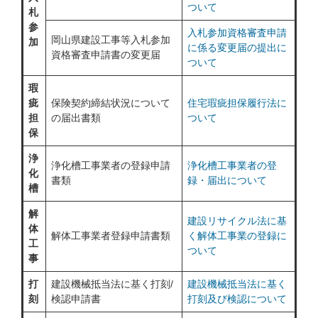
ついて
札
参
入札参加資格審査申請
岡山県建設工事等入札参加
加
に係る変更届の提出に
資格審査申請書の変更届
ついて
瑕
疵
保険契約締結状況について
住宅瑕疵担保履行法に
担
の届出書類
ついて
保
浄
浄化槽工事業者の登録申請
浄化槽工事業者の登
化
書類
録・届出について
槽
解
建設リサイクル法に基
体
解体工事業者登録申請書類
く解体工事業の登録に
工
ついて
事
打
建設機械抵当法に基く打刻/
建設機械抵当法に基く
刻
検認申請書
打刻及び検認について