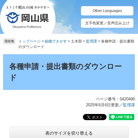
ペ
メ
ー
ニ
Other Languages
ジ
ュ
の
ー
文字色変更／音声読み上げ
先
を
頭
飛
トップページ
>
組織でさがす
>
土木部
>
監理課
>
各種申請・提出書類
で
ば
現在地
のダウンロード
す。
し
て
本
本
文
各種申請・提出書類のダウンロー
文
へ
ド
ページ番号：0420490
2025年6月6日更新
／
監理課
表のサイズを切り替える