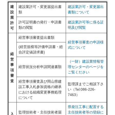
建
建設業許可・変更届提出書
建設業許可・変更届出
設
類
書類について
業
許可証明書の発行・申請書
建設業許可等に係る証
許
類の閲覧
明及び閲覧
可
経営事項審査提出書類
経営事項審査の申請様
(経営規模等評価申請書・総
式について
合評定値請求書)
経
営
（一財）建設業情報管
事
経営状況分析申請関連書類
理センターのページを
項
ご覧ください
審
査
経営事項審査及び岡山県建
監理課までご相談下さ
設工事入札参加資格の継承
い（Tel:086-226-
における組織変更事務処理
7463）
について
県発注工事に配置する
監理技術者・主任技術者届
主任技術者等の登録に
入