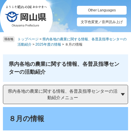
ペ
メ
ー
ニ
Other Languages
ジ
ュ
の
ー
文字色変更／音声読み上げ
先
を
頭
飛
トップページ
>
県内各地の農業に関する情報、各普及指導センターの
で
ば
現在地
活動紹介
>
2025年度の情報
>
８月の情報
す。
し
て
本
県内各地の農業に関する情報、各普及指導セン
文
へ
ターの活動紹介
県内各地の農業に関する情報、各普及指導センターの活
動紹介メニュー
本
文
８月の情報