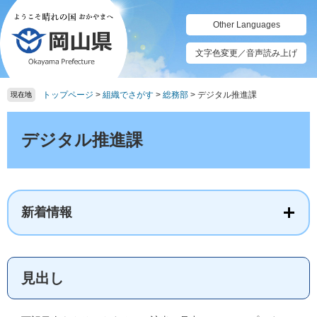
ペ
メ
ー
ニ
Other Languages
ジ
ュ
の
ー
文字色変更／音声読み上げ
先
を
頭
飛
トップページ
>
組織でさがす
>
総務部
>
デジタル推進課
で
ば
現在地
す。
し
本
て
文
デジタル推進課
本
文
へ
新着情報
見出し