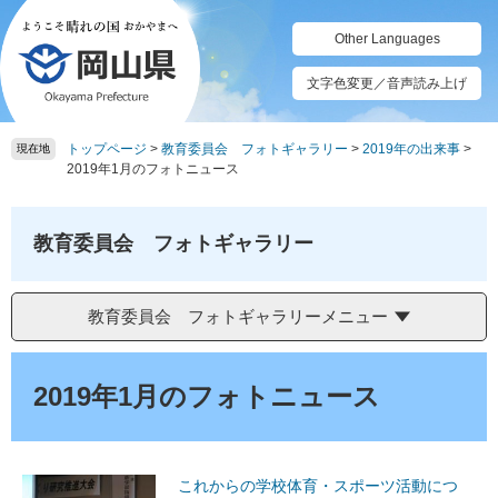
ペ
メ
ー
ニ
Other Languages
ジ
ュ
の
ー
文字色変更／音声読み上げ
先
を
頭
飛
トップページ
>
教育委員会 フォトギャラリー
>
2019年の出来事
>
で
ば
現在地
2019年1月のフォトニュース
す。
し
て
本
教育委員会 フォトギャラリー
文
へ
教育委員会 フォトギャラリーメニュー
本
文
2019年1月のフォトニュース
これからの学校体育・スポーツ活動につ