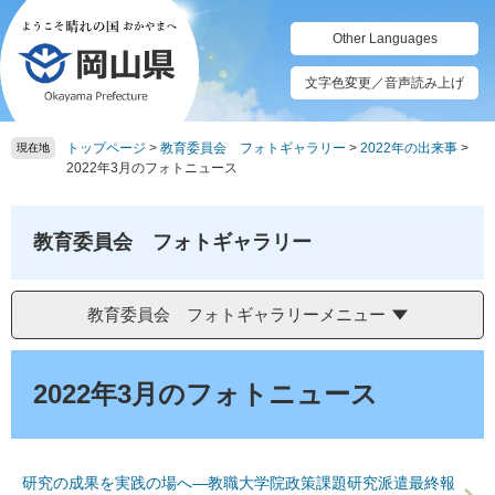
ペ
メ
ー
ニ
Other Languages
ジ
ュ
の
ー
文字色変更／音声読み上げ
先
を
頭
飛
トップページ
>
教育委員会 フォトギャラリー
>
2022年の出来事
>
で
ば
現在地
2022年3月のフォトニュース
す。
し
て
本
教育委員会 フォトギャラリー
文
へ
教育委員会 フォトギャラリーメニュー
本
文
2022年3月のフォトニュース
研究の成果を実践の場へ―教職大学院政策課題研究派遣最終報