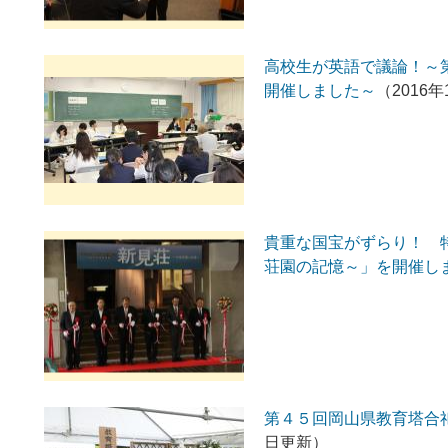
高校生が英語で議論！～
開催しました～
（2016
貴重な国宝がずらり！ 
荘園の記憶～」を開催し
第４５回岡山県教育塔合
日更新）