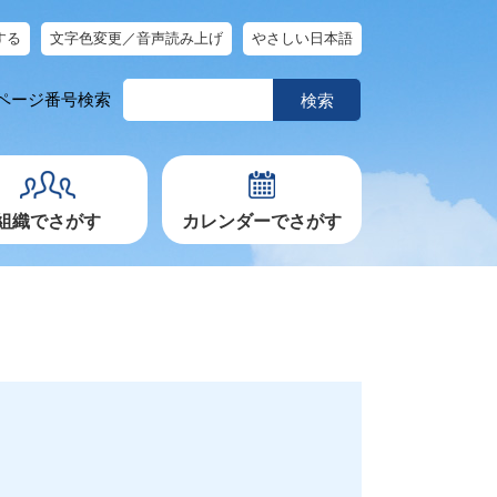
する
文字色変更／音声読み上げ
やさしい日本語
ペ
ページ番号検索
ー
ジ
番
号
を
入
力
組織でさがす
カレンダーでさがす