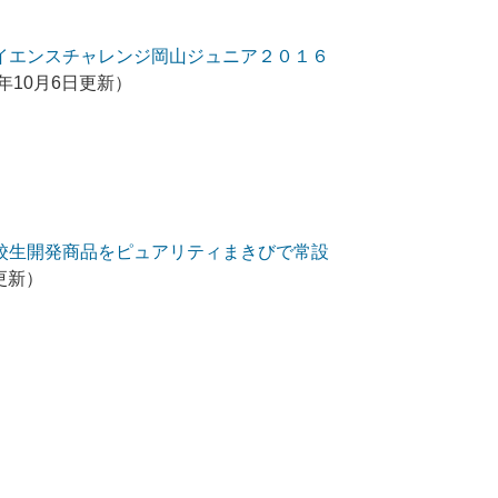
イエンスチャレンジ岡山ジュニア２０１６
6年10月6日更新）
校生開発商品をピュアリティまきびで常設
日更新）