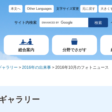
本文へ
Other Languages
文字サイズ変更
元に戻す
大きく
キ
サイト内検索
ー
ワ
ー
ド
で
探
す
総合案内
分野でさがす
ギャラリー
>
2016年の出来事
>
2016年10月のフォトニュース
ギャラリー