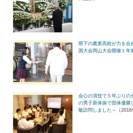
県下の農業高校が力を合
国大会岡山大会開催１年
会心の演技で５年ぶりの全
の男子新体操で団体優勝
敬訪問しました～
（201