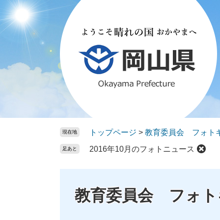
ペ
メ
ー
ニ
ジ
ュ
の
ー
先
を
頭
飛
で
ば
す。
し
て
本
文
トップページ
>
教育委員会 フォト
現在地
へ
2016年10月のフォトニュース
足あと
教育委員会 フォト