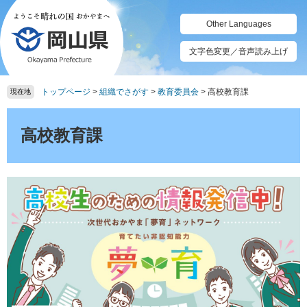
ペ
メ
ー
ニ
Other Languages
ジ
ュ
の
ー
文字色変更／音声読み上げ
先
を
頭
飛
トップページ
>
組織でさがす
>
教育委員会
>
高校教育課
で
ば
現在地
す。
し
本
て
文
高校教育課
本
文
へ