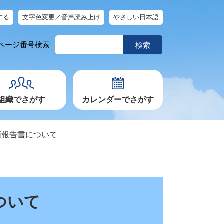
する
文字色変更／音声読み上げ
やさしい日本語
ペ
ページ番号検索
ー
ジ
番
号
を
入
力
組織でさがす
カレンダーでさがす
価報告書について
ついて