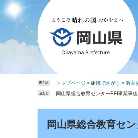
ペ
メ
ー
ニ
ジ
ュ
の
ー
先
を
頭
飛
で
ば
す。
し
て
本
文
トップページ
>
組織でさがす
>
教育
現在地
へ
岡山県総合教育センターPFI事業事
足あと
本
文
岡山県総合教育セン