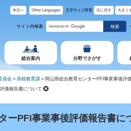
本文へ
Other Languages
文字サイズ変更
元に戻す
大きく
キ
サイト内検索
ー
ワ
ー
ド
で
探
す
総合案内
分野でさがす
委員会
>
高校教育課
>
岡山県総合教育センターPFI事業事後評
後評価報告書について
ターPFI事業事後評価報告書に