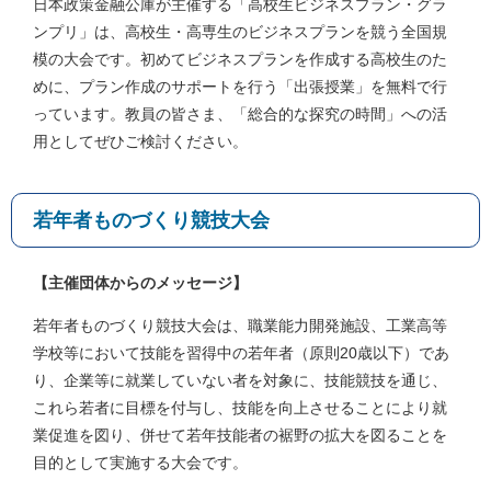
日本政策金融公庫が主催する「高校生ビジネスプラン・グラ
ンプリ」は、高校生・高専生のビジネスプランを競う全国規
模の大会です。初めてビジネスプランを作成する高校生のた
めに、プラン作成のサポートを行う「出張授業」を無料で行
っています。教員の皆さま、「総合的な探究の時間」への活
用としてぜひご検討ください。
若年者ものづくり競技大会
【主催団体からのメッセージ】
若年者ものづくり競技大会は、職業能力開発施設、工業高等
学校等において技能を習得中の若年者（原則20歳以下）であ
り、企業等に就業していない者を対象に、技能競技を通じ、
これら若者に目標を付与し、技能を向上させることにより就
業促進を図り、併せて若年技能者の裾野の拡大を図ることを
目的として実施する大会です。