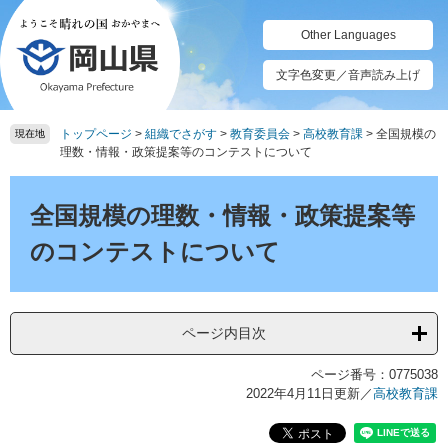
ペ
メ
ー
ニ
Other Languages
ジ
ュ
の
ー
文字色変更／音声読み上げ
先
を
頭
飛
トップページ
>
組織でさがす
>
教育委員会
>
高校教育課
>
全国規模の
で
ば
現在地
理数・情報・政策提案等のコンテストについて
す。
し
て
本
本
文
全国規模の理数・情報・政策提案等
文
へ
のコンテストについて
ページ内目次
ページ番号：0775038
2022年4月11日更新
／
高校教育課