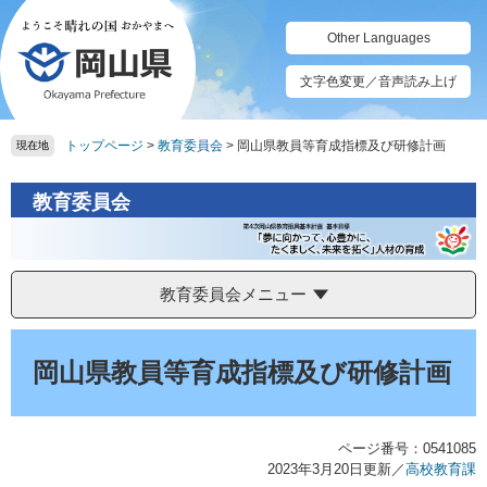
ペ
メ
ー
ニ
Other Languages
ジ
ュ
の
ー
文字色変更／音声読み上げ
先
を
頭
飛
トップページ
>
教育委員会
>
岡山県教員等育成指標及び研修計画
で
ば
現在地
す。
し
て
教育委員会
本
文
へ
教育委員会メニュー
本
文
岡山県教員等育成指標及び研修計画
ページ番号：0541085
2023年3月20日更新
／
高校教育課