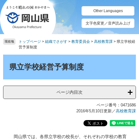
ペ
メ
ー
ニ
Other Languages
ジ
ュ
の
ー
文字色変更／音声読み上げ
先
を
頭
飛
トップページ
>
組織でさがす
>
教育委員会
>
高校教育課
>
県立学校経
で
ば
現在地
営予算制度
す。
し
て
本
本
文
県立学校経営予算制度
文
へ
ページ内目次
ページ番号：0471686
2016年5月10日更新
／
高校教育課
岡山県では、各県立学校の校長が、それぞれの学校の教育