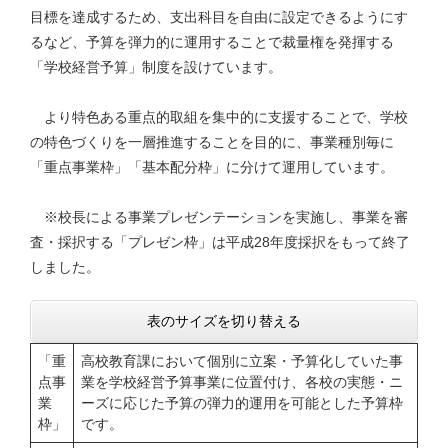
目標を達成するため、支出科目を自由に設定できるようにす
るなど、予算を弾力的に運用することで裁量権を発揮する
「学校経営予算」制度を設けています。
より特色ある重点的取組を集中的に支援することで、学校
の特色づくりを一層推進することを目的に、事業種別毎に
「重点事業枠」「基本配分枠」に分けて運用しています。
※校長による事業プレゼンテーションを実施し、事業を審
査・採択する「プレゼン枠」は平成28年度採択をもって終了
しました。
表のサイズを切り替える
「重
高校教育課において個別に立案・予算化していた事
点事
業を学校経営予算事業に位置付け、各校の実態・ニ
業
ーズに応じた予算の弾力的運用を可能とした予算枠
枠」
です。