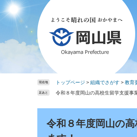
ペ
メ
ー
ニ
ジ
ュ
の
ー
先
を
頭
飛
で
ば
す。
し
て
本
文
トップページ
>
組織でさがす
>
教育
現在地
へ
令和８年度岡山の高校生留学支援事
足あと
本
文
令和８年度岡山の高