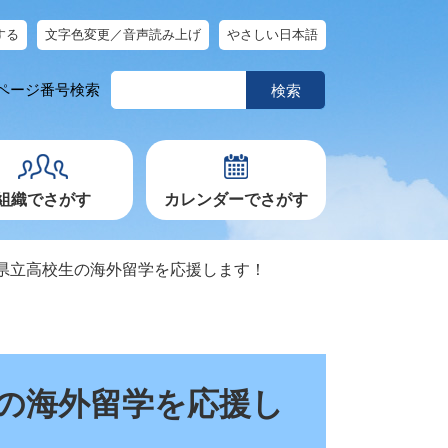
する
文字色変更／音声読み上げ
やさしい日本語
ペ
ページ番号検索
ー
ジ
番
号
を
入
力
組織でさがす
カレンダーでさがす
県立高校生の海外留学を応援します！
の海外留学を応援し