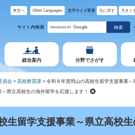
本文へ
Other Languages
文字サイズ変更
元に戻す
大きく
キ
サイト内検索
ー
ワ
ー
ド
で
探
す
総合案内
分野でさがす
委員会
>
高校教育課
>
令和８年度岡山の高校生留学支援事業～
業～県立高校生の海外留学を応援します！
校生留学支援事業～県立高校生