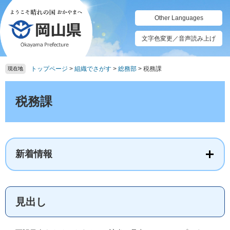
ペ
メ
ー
ニ
Other Languages
ジ
ュ
の
ー
文字色変更／音声読み上げ
先
を
頭
飛
トップページ
>
組織でさがす
>
総務部
>
税務課
で
ば
現在地
す。
し
本
て
文
税務課
本
文
へ
新着情報
見出し