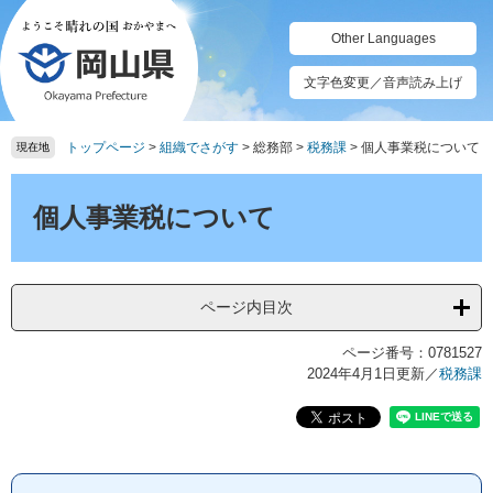
ペ
メ
ー
ニ
Other Languages
ジ
ュ
の
ー
文字色変更／音声読み上げ
先
を
頭
飛
トップページ
>
組織でさがす
>
総務部
>
税務課
>
個人事業税について
で
ば
現在地
す。
し
本
て
文
個人事業税について
本
文
へ
ページ内目次
ページ番号：0781527
2024年4月1日更新
／
税務課