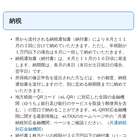
納税
県から送付される納税通知書（納付書）により８月と１１
月の２回に分けて納めていただきます。ただし、年税額が
１万円以下の場合は８月に一括して納めていただきます。
納税通知書（納付書）は、８月と１１月の１０日頃に発送
します。納期限は、各月の末日（末日が土日祝日の場合、
翌平日）です。
所得税の修正申告を提出された方などは、その都度、納税
通知書を送付しますので、別に定める納期限までに納めて
いただきます。
地方税統一QRコード（eL-QR）に対応した全国の金融機
関（ゆうちょ銀行及び銀行のサービスを取扱う郵便局を含
む。）の窓口で納めることができます。eL-QR対応金融機
関に関する最新情報は、eLTAXのホームぺージ中の「共通
納税対応金融機関」ページをご確認ください。（
共通納税
対応金融機関
）
納付書１枚当たりの税額が３０万円以下の納付書（バ－コ