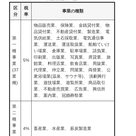
区
税
事業の種類
分
率
物品販売業、 保険業、 金銭貸付業、 物
品貸付業、 不動産貸付業、 製造業、 電
第
気供給業、 土石採取業、 電気通信事
一
業、 運送業、 運送取扱業、 船舶ていけ
種
い場業、 倉庫業、 駐車場業、 請負業、
事
印刷業、 出版業、 写真業、 席貸業、 旅
5%
業
館業、 料理店業、 飲食店業、 周旋業、
(37
代理業、 仲立業、 問屋業、 両替業、 公
業
衆浴場業(温泉、サウナ等)、 演劇興行
種)
業、 遊技場業、 遊覧所業、 商品取引
業、 不動産売買業、 広告業、 興信所
業、 案内業、 冠婚葬祭業
第
二
種
事
4%
畜産業、 水産業、 薪炭製造業
業