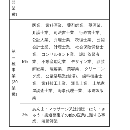
(3
業
種)
医業、 歯科医業、 薬剤師業、 獣医業、
弁護士業、 司法書士業、 行政書士業、
公証人業、 弁理士業、 税理士業、 公認
会計士業、 計理士業、 社会保険労務士
第
業、 コンサルタント業、 設計監督者
三
5%
業、 不動産鑑定業、 デザイン業、 諸芸
種
師匠業、 理容業、 美容業、 クリーニン
事
業
グ業、 公衆浴場業(銭湯)、 歯科衛生士
(30
業、 歯科技工士業、 測量士業、 土地家
業
屋調査士業、 海事代理士業、 印刷製版
種)
業
あんま・マッサージ又は指圧・はり・き
3%
ゅう・柔道整復その他の医業に類する事
業、 装蹄師業