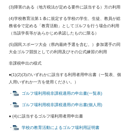
(3)障害のある（地方税法が定める要件に該当する）方の利用
(4)学校教育法第１条に規定する学校の学生、生徒、教員が総
務省令で定める「教育活動」としてゴルフを行う場合の利用
（当該学長等があらかじめ承認したものに限る）
(5)国民スポーツ大会（県内最終予選を含む。）参加選手の同
大会ゴルフ競技としての利用及びその公式練習の利用
非課税申出の様式
●(1)(2)(3)のいずれかに該当する利用者用申出書（一覧表、個
人用いずれか一方を使用ください。）
・
ゴルフ場利用税非課税適用の申出書(一覧表)
・
ゴルフ場利用税非課税適用の申出書(個人用)
● (4)に該当するゴルフ場利用者用申出書
・
学校の教育活動によるゴルフ場利用証明書