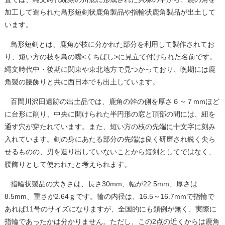
加工して造られた鳥形短剣状鹿角製品や指輪状鹿角製品が出土して
います。
鳥形短剣とは、鹿角が枝に分かれた部分を利用して製作されてお
り、短い方の枝を鳥の嘴<くちばし>に見立て付けられた名前です。
縄文時代中・後期に関東や東北地方で見つかっており、晩期には鹿
角製の腰飾りと共に西日本でも出土しています。
百間川沢田遺跡の出土品では、鹿角の幹の側を厚さ６～７mmほど
に台形に削り、中央に開けられた半円形の窓と頂部の間には、紐を
通す穴が穿たれています。また、短い方の枝の先端に十文字に刻み
入れています。剣の身にあたる部分の先端は良く研磨され鋭く尖ら
せるものの、刃を造り出していないことから短剣としてではなく、
腰飾りとして使われたと考えられます。
指輪状製品の大きさは、長さ30mm、幅が22.5mm、厚さは
8.5mm、重さが2.64ｇです。輪の内径は、16.5～16.7mmで指輪で
あれば11号のサイズになりますが、全国的にも類例が無く、実際に
指輪であったかは分かりません。ただし、この2点の近くからは鹿角