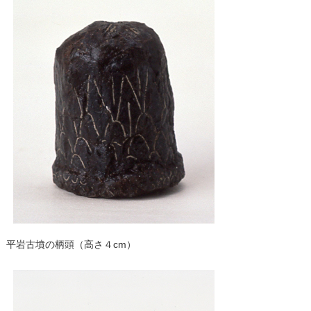
平岩古墳の柄頭（高さ４cm）