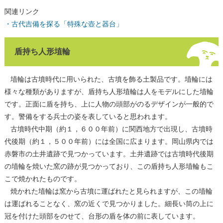
関連リンク
・古代吉備を探る「特殊な壺と器台」
盾持ち人形埴輪
埴輪は古墳時代に用いられた、古墳を飾る土製品です。埴輪には
様々な種類がありますが、盾持ち人形埴輪は人をモデルにした埴輪
です。正面に盾を持ち、上に人物の頭部がのるデザインが一般的で
す。警備をする兵士の姿を表していると思われます。
古墳時代中期（約１，６００年前）に関西地方で出現し、古墳時
代後期（約１，５００年前）には全国に広まります。岡山県内では
赤磐市の土井遺跡で見つかっています。土井遺跡では古墳時代後期
の埴輪を焼いた窯の跡が見つかっており、この盾持ち人形埴輪もこ
こで焼かれたものです。
焼かれた埴輪は窯から古墳に運ばれたと見られますが、この埴輪
は運ばれることなく、窯の近くで見つかりました。細長い筒の上に
冠を付けた頭部をのせて、台形の盾を体の前に表しています。