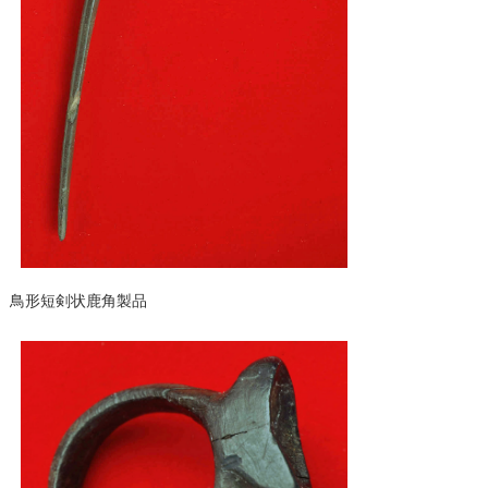
鳥形短剣状鹿角製品