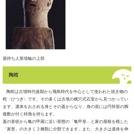
盾持ち人形埴輪の上部
陶棺
陶棺は古墳時代後期から飛鳥時代を中心として使われた焼き物の
棺〈ひつぎ〉です。その多くは古墳の横穴式石室から見つかってい
ます。遺体をおさめる身とその蓋からなり、身の底には円筒形の脚
複数が付く特徴を持ちます。
蓋の形状から亀の甲羅に近い形態の「亀甲形」と家の屋根を模した
「家形」の大きく２種類に分類できます。また、大きさは遺体を伸