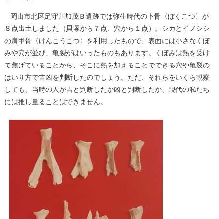
岡山市北区足守川加茂Ｂ遺跡では弥生時代の卜骨〈ぼくこつ〉が
８点出土しました（貝塚から７点、穴から１点）。シカとイノシシ
の肩甲骨〈けんこうこつ〉を利用したもので、表面には小さなくぼ
みや穴が並び、亀裂がはいったものもあります。くぼみは熱を受け
て焦げていることから、そこに熱を加えることでできる穴や亀裂の
はいり方で吉凶を判断したのでしょう。ただ、それらをいくら観察
しても、当時の人が吉と判断したか凶と判断したか、現代の私たち
には推し量ることはできません。