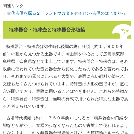
関連リンク
・古代吉備を探る２「フンドウガタドセイヒン-吉備のはじまり-」
特殊器台・特殊壺と特殊器台形埴輪
特殊器台・特殊壺は弥生時代後期の終わり頃（約１，８００年
前）の墓から見つかる土器です。岡山県を中心として広島県東部、
島根県、奈良県などで出土しています。特殊器台・特殊壺は、それ
以前に使われていた壺と器台から変化したものであると言われてお
り、それまでの器台に比べると大型で、表面に赤い顔料が塗られ、
文様もたくさんつけられています。特殊壺は大形の壺ですが、底に
穴が開いており、実際に用いることはできません。これらの特徴か
ら、特殊器台・特殊壺は、当時の葬式で用いられた特別な土器であ
ると考えられています。
古墳時代初頭（約１，７５０年前）になると、特殊器台の口縁や
脚などが縮小し、文様の少なくなったものが古墳上で使われるよう
になります。これを特殊器台形埴輪と呼び、円筒埴輪のルーツであ