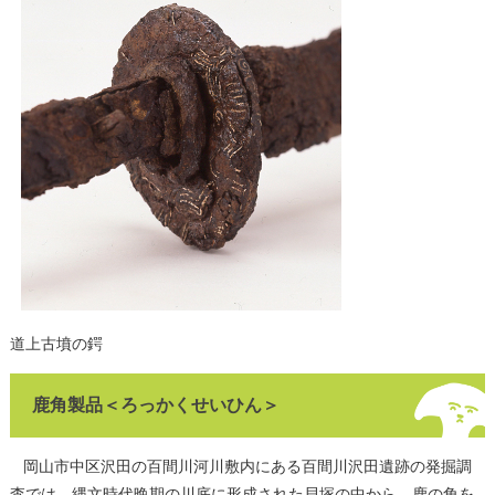
道上古墳の鍔
鹿角製品＜ろっかくせいひん＞
岡山市中区沢田の百間川河川敷内にある百間川沢田遺跡の発掘調
査では、縄文時代晩期の川底に形成された貝塚の中から、鹿の角を