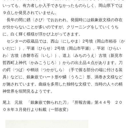
いっても、有力者しか入手できなかったものらしく、岡山県下では
９点しか発見されていません。
長年の間に銹〈さび〉でおおわれ、発掘時には銀象嵌文様の存在
が分からないことが多いのですが、クリーニングをしていくうち
に、白く輝く模様が浮かび上がってきます。
センターの収蔵品では、西山〈にしやま〉2号墳（岡山市栢谷〈か
いだに〉）、平瀬〈ひらせ〉2号墳（岡山市平瀬）、平岩〈ひらい
わ〉古墳（赤磐市石〈いし〉）、道上〈みちのうえ〉古墳（新見市
哲西町上神代〈かみこうじろ〉）からの出土品４点があります。刀
の鍔〈つば〉や柄頭〈つかがしら〉（手で握る部分の端に付ける装
具）などに、銀象嵌でハート形や鱗〈うろこ〉形、渦巻き文様など
が施されています。曲線を多用した独特な文様で、当時の人々の精
神世界を垣間見るようです。
尾上 元規 「銀象嵌で飾られた刀」『所報吉備』第４４号 ２０
０８年３月発行より転載（一部改変）