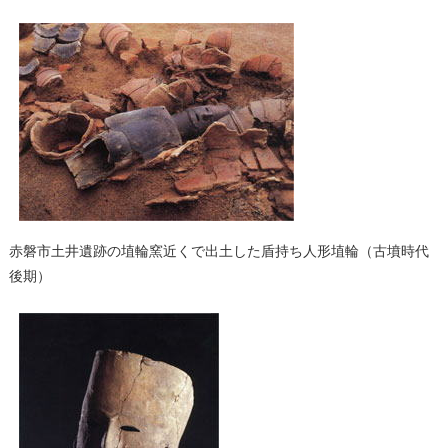
赤磐市土井遺跡の埴輪窯近くで出土した盾持ち人形埴輪（古墳時代
後期）