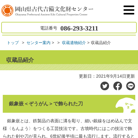
086-293-3211
電話番号
トップ
センター案内
>
収蔵遺物紹介
>
収蔵品紹介
収蔵品紹介
更新日：2021年9月14日更新
銀象嵌＜ぞうがん＞で飾られた刀
銀象嵌とは、鉄製品の表面に溝を彫り、細い銀線をはめ込んで文
様〈もんよう〉をつくる工芸技法です。古墳時代にはこの技法で飾
られた剣や刀が見られ、6世紀後半頃に最も流行します。流行すると