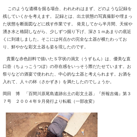
このような遺構を掘る場合、われわれはまず、どのような記録を
残していくかを考えます。 記録とは、出土状態の写真撮影や埋まっ
た状態を断面図などに残す作業です。 発見してから半月間、天候や
湧き水と格闘しながら、少しずつ掘り下げ、深さ１ｍあまりの底近
くに到達しました。そこには何点かの完全な土器が横たわってお
り、鮮やかな彩文土器も姿を現したのです。
貴重な赤色顔料で描いたＳ字状の渦文（うずもん）は、優美な直
口壺（ちょっこうつぼ）の存在感をいっそう際だたせています。お
祭りなどの酒宴で使われた、中心的な土器と考えられます。お酒を
入れて、人々の杯（さかずき）を満たしたのでしょうか。
岡田 博 「百間川原尾島遺跡出土の彩文土器」『所報吉備』第３
７号 ２００４年９月発行より転載（一部改変）