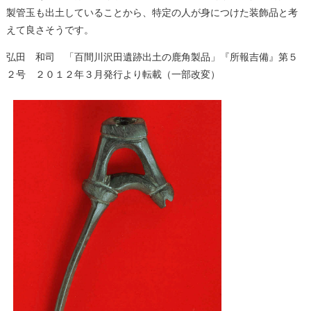
製管玉も出土していることから、特定の人が身につけた装飾品と考
えて良さそうです。
弘田 和司 「百間川沢田遺跡出土の鹿角製品」『所報吉備』第５
２号 ２０１２年３月発行より転載（一部改変）