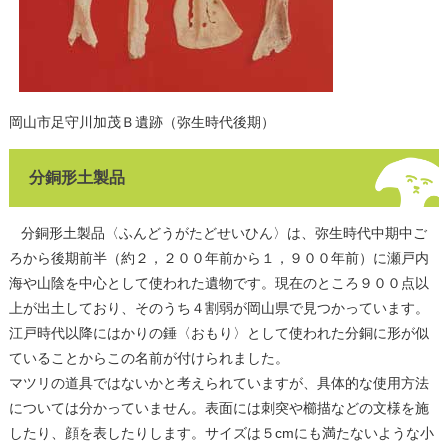
岡山市足守川加茂Ｂ遺跡（弥生時代後期）
分銅形土製品
分銅形土製品〈ふんどうがたどせいひん〉は、弥生時代中期中ご
ろから後期前半（約２，２００年前から１，９００年前）に瀬戸内
海や山陰を中心として使われた遺物です。現在のところ９００点以
上が出土しており、そのうち４割弱が岡山県で見つかっています。
江戸時代以降にはかりの錘〈おもり〉として使われた分銅に形が似
ていることからこの名前が付けられました。
マツリの道具ではないかと考えられていますが、具体的な使用方法
については分かっていません。表面には刺突や櫛描などの文様を施
したり、顔を表したりします。サイズは５cmにも満たないような小