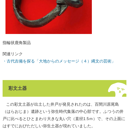
指輪状鹿角製品
関連リンク
・古代吉備を探る「大地からのメッセージ（４）縄文の芸術」
彩文土器
この彩文土器が出土した井戸が発見されたのは、百間川原尾島
（はらおじま）遺跡という弥生時代集落の中心部です。ふつうの井
戸に比べるとひとまわり大きな丸い穴（直径1.5ｍ）で、その上面に
はすでにおびただしい弥生土器が現れていました。