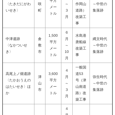
平方
〈たきだにがわ
咲
～
作岡山
～中世の
メー
いせき〉
町
３
道路）
集落跡
トル
月
改築工
事
６
1,500
水島港
中津遺跡
倉
月
縄文時代
平方
唐船線
〈なかついせ
敷
～
～中世の
メー
改築工
き〉
市
10
集落跡
トル
事
月
一般国
４
高尾上ノ畑遺跡
3,600
道53
津
月
弥生時代
〈たかおうえの
平方
号（津
山
～
～中世の
はたいせき〉ほ
メー
山南道
市
３
集落跡
か
トル
路）改
月
築工事
４