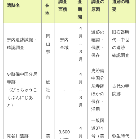
調査
査
調査の
遺跡の概
遺跡名
在
面積
期
原因
要
地
間
４
遺跡の
旧石器時
岡
月
県内遺跡試掘・
県内
確認・
代～中世
山
～
確認調査
全域
保護・
の遺跡
県
３
保存
確認調査
月
史跡備
史跡備中国分尼
４
中国分
寺跡
総
月
尼寺跡
古代の寺
〈びっちゅうこ
社
-
～
ほかの
院跡
くぶんにじあ
市
３
保存・
と〉
月
活用
一般国
４
道374
3,600
滝谷川遺跡
美
月
号（美
弥生時代