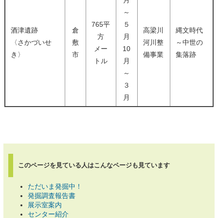
月
～
765平
５
酒津遺跡
倉
高梁川
縄文時代
方
月
〈さかづいせ
敷
河川整
～中世の
メー
10
き〉
市
備事業
集落跡
トル
月
～
３
月
このページを見ている人は
こんなページも見ています
ただいま発掘中！
発掘調査報告書
展示室案内
センター紹介