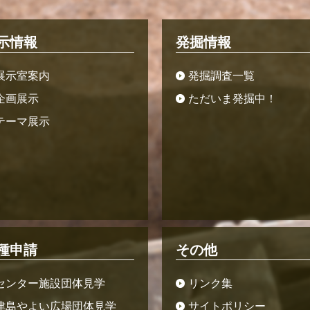
示情報
発掘情報
展示室案内
発掘調査一覧
企画展示
ただいま発掘中！
テーマ展示
種申請
その他
センター施設団体見学
リンク集
津島やよい広場団体見学
サイトポリシー