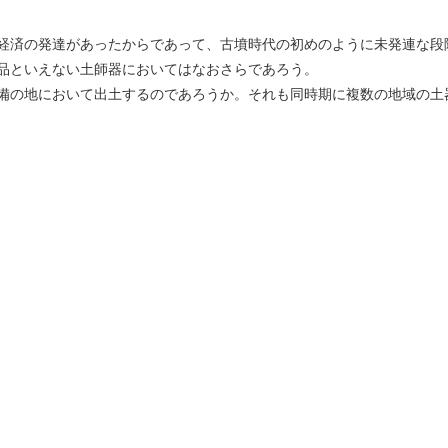
経済の発達があったからであって、古墳時代の初めのように未発連な段
品といえない土師器においてはなおさらであろう。
備の地において出土するのであろうか。それも同時期に複数の地域の土