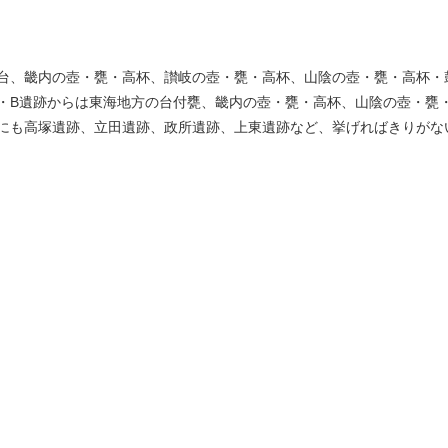
台、畿内の壺・甕・高杯、讃岐の壺・甕・高杯、山陰の壺・甕・高杯・
・B遺跡からは東海地方の台付甕、畿内の壺・甕・高杯、山陰の壺・甕
にも高塚遺跡、立田遺跡、政所遺跡、上東遺跡など、挙げればきりがな