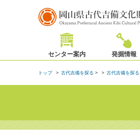
センター案内
発掘情報
トップ
古代吉備を探る
>
古代吉備を探る