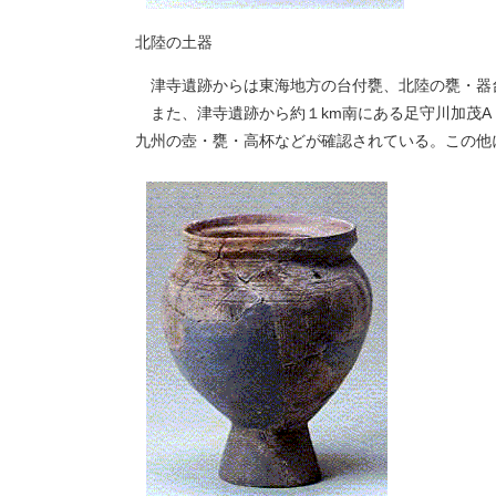
北陸の土器
津寺遺跡からは東海地方の台付甕、北陸の甕・器
また、津寺遺跡から約１km南にある足守川加茂A
九州の壺・甕・高杯などが確認されている。この他