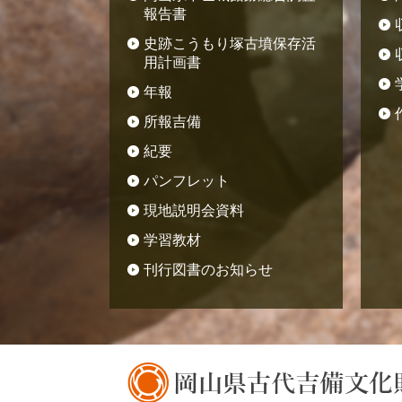
報告書
史跡こうもり塚古墳保存活
用計画書
年報
所報吉備
紀要
パンフレット
現地説明会資料
学習教材
刊行図書のお知らせ