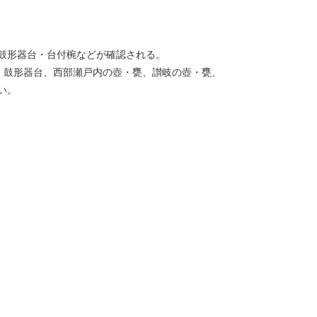
鼓形器台・台付椀などが確認される。
・鼓形器台、西部瀬戸内の壺・甕、讃岐の壺・甕、
い。