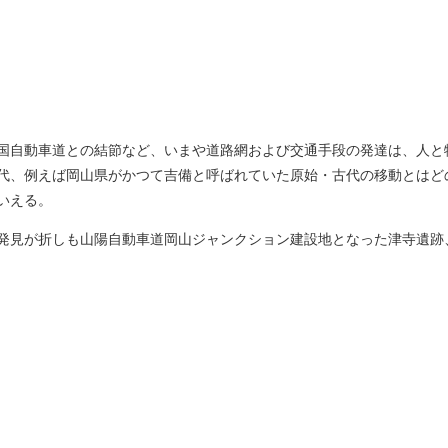
国自動車道との結節など、いまや道路網および交通手段の発達は、人と
代、例えば岡山県がかつて吉備と呼ばれていた原始・古代の移動とはど
いえる。
発見が折しも山陽自動車道岡山ジャンクション建設地となった津寺遺跡