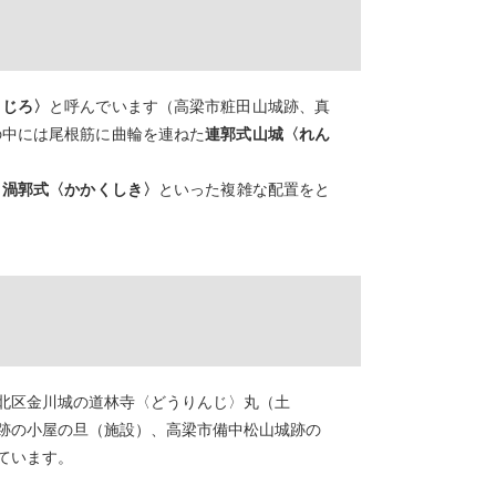
まじろ〉
と呼んでいます（高梁市粧田山城跡、真
の中には尾根筋に曲輪を連ねた
連郭式山城〈れん
、
渦郭式〈かかくしき〉
といった複雑な配置をと
北区金川城の道林寺〈どうりんじ〉丸（土
跡の小屋の旦（施設）、高梁市備中松山城跡の
ています。