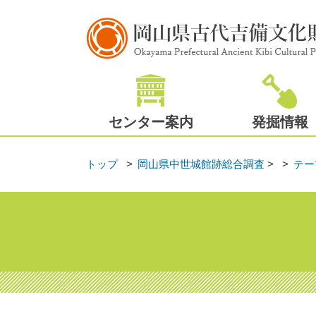
センター案内
発掘情報
トップ
岡山県中世城館跡総合調査
>
テー