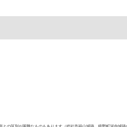
形との区別が困難なものもあります（総社市福山城跡、鏡野町河内城跡