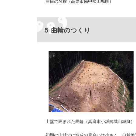
曲輪の名称（高梁市備中松山城跡）
５ 曲輪のつくり
土塁で囲まれた曲輪（真庭市小坂向城山城跡）
初期の山城では造成の度合いは小さく、自然地