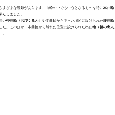
さまざまな種類があります。曲輪の中でも中心となるものを特に
本曲輪
果たしました。
長い
帯曲輪〈おびくるわ
〉や本曲輪から下った場所に設けられた
腰曲輪
した。このほか、本曲輪から離れた位置に設けられた
出曲輪（後の出丸
）。