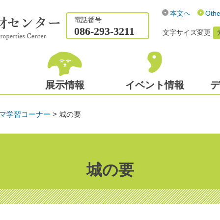
本文へ
Othe
電話番号
086-293-3211
文字サイズ変更
展示情報
イベント情報
デ
マ学習コーナー
>
城の要
城の要