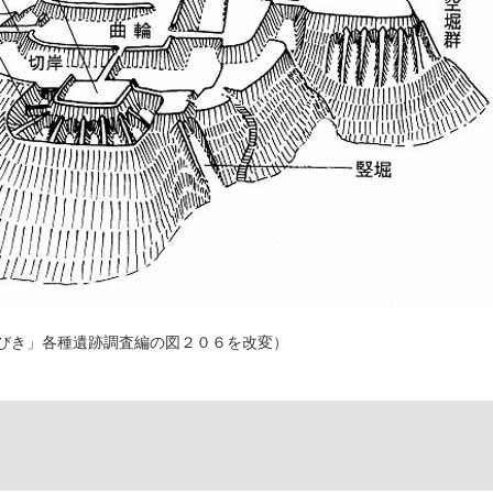
びき」各種遺跡調査編の図２０６を改変）