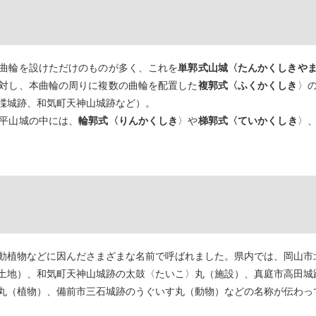
曲輪を設けただけのものが多く、これを
単郭式山城〈たんかくしきや
対し、本曲輪の周りに複数の曲輪を配置した
複郭式〈ふくかくしき
〉
楪城跡、和気町天神山城跡など）。
平山城の中には、
輪郭式〈りんかくしき
〉や
梯郭式〈ていかくしき
〉
動植物などに因んださまざまな名前で呼ばれました。県内では、岡山市
土地）、和気町天神山城跡の太鼓〈たいこ〉丸（施設）、真庭市高田城
丸（植物）、備前市三石城跡のうぐいす丸（動物）などの名称が伝わっ