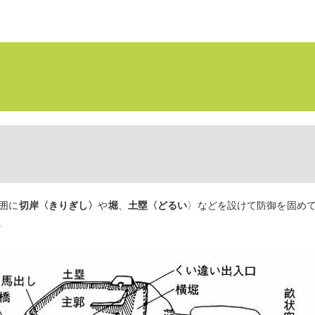
囲に
切岸〈きりぎし〉
や
堀
、
土塁〈どるい
〉などを設けて防御を固め
。