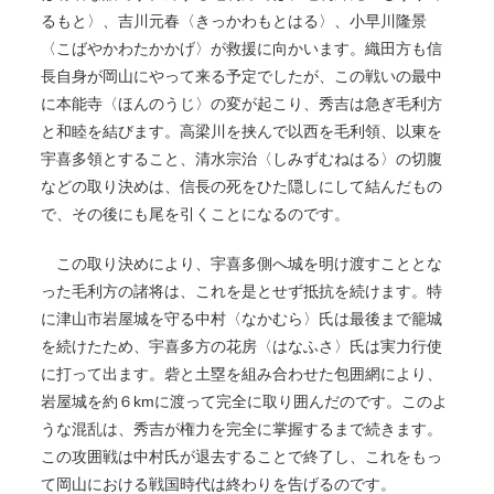
るもと〉、吉川元春〈きっかわもとはる〉、小早川隆景
〈こばやかわたかかげ〉が救援に向かいます。織田方も信
長自身が岡山にやって来る予定でしたが、この戦いの最中
に本能寺〈ほんのうじ〉の変が起こり、秀吉は急ぎ毛利方
と和睦を結びます。高梁川を挟んで以西を毛利領、以東を
宇喜多領とすること、清水宗治〈しみずむねはる〉の切腹
などの取り決めは、信長の死をひた隠しにして結んだもの
で、その後にも尾を引くことになるのです。
この取り決めにより、宇喜多側へ城を明け渡すこととな
った毛利方の諸将は、これを是とせず抵抗を続けます。特
に津山市岩屋城を守る中村〈なかむら〉氏は最後まで籠城
を続けたため、宇喜多方の花房〈はなふさ〉氏は実力行使
に打って出ます。砦と土塁を組み合わせた包囲網により、
岩屋城を約６kmに渡って完全に取り囲んだのです。このよ
うな混乱は、秀吉が権力を完全に掌握するまで続きます。
この攻囲戦は中村氏が退去することで終了し、これをもっ
て岡山における戦国時代は終わりを告げるのです。