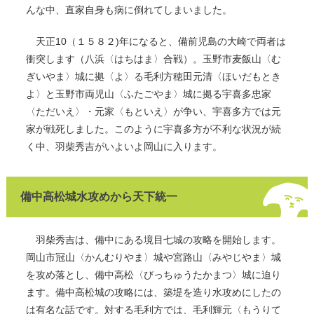
んな中、直家自身も病に倒れてしまいました。
天正10（１５８２)年になると、備前児島の大崎で両者は
衝突します（八浜〈はちはま〉合戦）。玉野市麦飯山〈む
ぎいやま〉城に拠〈よ〉る毛利方穂田元清〈ほいだもとき
よ〉と玉野市両児山〈ふたごやま〉城に拠る宇喜多忠家
〈ただいえ〉・元家〈もといえ〉が争い、宇喜多方では元
家が戦死しました。このように宇喜多方が不利な状況が続
く中、羽柴秀吉がいよいよ岡山に入ります。
備中高松城水攻めから天下統一
羽柴秀吉は、備中にある境目七城の攻略を開始します。
岡山市冠山〈かんむりやま〉城や宮路山〈みやじやま〉城
を攻め落とし、備中高松〈びっちゅうたかまつ〉城に迫り
ます。備中高松城の攻略には、築堤を造り水攻めにしたの
は有名な話です。対する毛利方では、毛利輝元〈もうりて