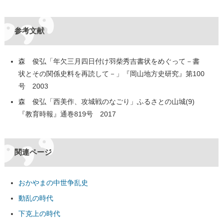
参考文献
森 俊弘「年欠三月四日付け羽柴秀吉書状をめぐって－書
状とその関係史料を再読して－」『岡山地方史研究』第100
号 2003
森 俊弘「西美作、攻城戦のなごり」ふるさとの山城(9)
『教育時報』通巻819号 2017
関連ページ
おかやまの中世争乱史
動乱の時代
下克上の時代