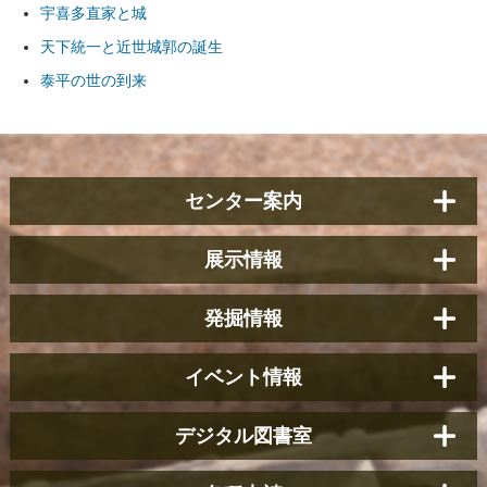
宇喜多直家と城
天下統一と近世城郭の誕生
泰平の世の到来
センター案内
展示情報
発掘情報
イベント情報
デジタル図書室