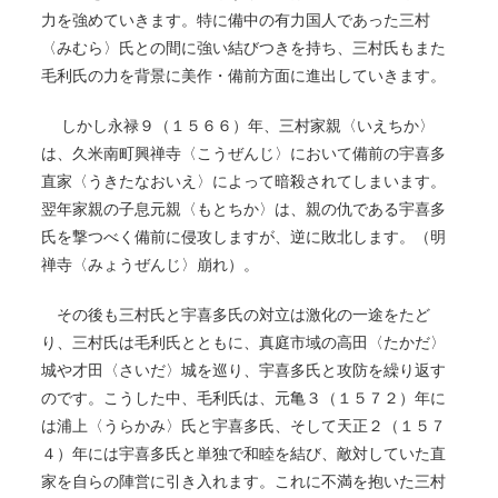
力を強めていきます。特に備中の有力国人であった三村
〈みむら〉氏との間に強い結びつきを持ち、三村氏もまた
毛利氏の力を背景に美作・備前方面に進出していきます。
しかし永禄９（１５６６）年、三村家親〈いえちか〉
は、久米南町興禅寺〈こうぜんじ〉において備前の宇喜多
直家〈うきたなおいえ〉によって暗殺されてしまいます。
翌年家親の子息元親〈もとちか〉は、親の仇である宇喜多
氏を撃つべく備前に侵攻しますが、逆に敗北します。（明
禅寺〈みょうぜんじ〉崩れ）。
その後も三村氏と宇喜多氏の対立は激化の一途をたど
り、三村氏は毛利氏とともに、真庭市域の高田〈たかだ〉
城や才田〈さいだ〉城を巡り、宇喜多氏と攻防を繰り返す
のです。こうした中、毛利氏は、元亀３（１５７２）年に
は浦上〈うらかみ〉氏と宇喜多氏、そして天正２（１５７
４）年には宇喜多氏と単独で和睦を結び、敵対していた直
家を自らの陣営に引き入れます。これに不満を抱いた三村