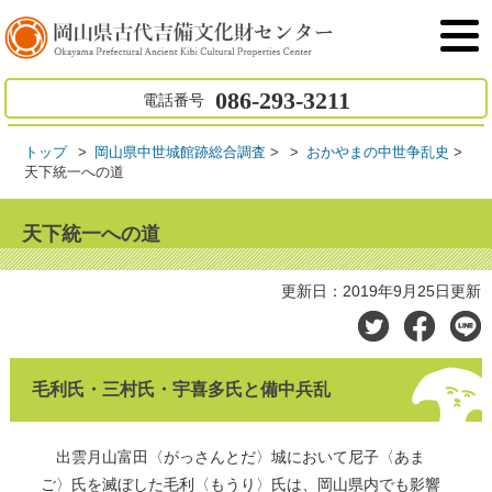
086-293-3211
電話番号
トップ
岡山県中世城館跡総合調査
>
おかやまの中世争乱史
>
天下統一への道
天下統一への道
更新日：2019年9月25日更新
毛利氏・三村氏・宇喜多氏と備中兵乱
出雲月山富田〈がっさんとだ〉城において尼子〈あま
ご〉氏を滅ぼした毛利〈もうり〉氏は、岡山県内でも影響