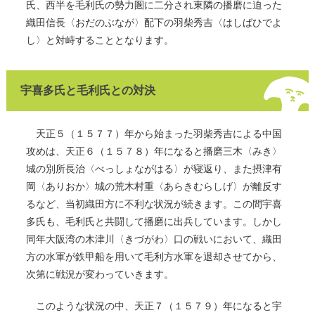
氏、西半を毛利氏の勢力圏に二分され東隣の播磨に迫った
織田信長〈おだのぶなが〉配下の羽柴秀吉〈はしばひでよ
し〉と対峙することとなります。
宇喜多氏と毛利氏との対決
天正５（１５７７）年から始まった羽柴秀吉による中国
攻めは、天正６（１５７８）年になると播磨三木〈みき〉
城の別所長治〈べっしょながはる〉が寝返り、また摂津有
岡〈ありおか〉城の荒木村重〈あらきむらしげ〉が離反す
るなど、当初織田方に不利な状況が続きます。この間宇喜
多氏も、毛利氏と共闘して播磨に出兵しています。しかし
同年大阪湾の木津川〈きづがわ〉口の戦いにおいて、織田
方の水軍が鉄甲船を用いて毛利方水軍を退却させてから、
次第に戦況が変わっていきます。
このような状況の中、天正７（１５７９）年になると宇