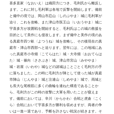
喜多直家〈なおいえ〉は織田方につき、毛利氏から離反し
ます。これに対し毛利軍は各地で反撃を開始します。備前
と備中の境では、岡山市忍山〈しのぶやま〉城に毛利軍が
迫り、これを攻略。また津山市医王山〈いおうやま〉城に
宇喜多方が攻囲戦を開始すると、毛利氏はこの城の救援を
目的として美作にも侵攻します。まず備中と美作の境のあ
る真庭市四ツ畝〈よつうね〉城を攻略し、その後現在の真
庭市・津山市西部へと迫ります。翌年には、この地域にあ
った真庭市小寺畑〈こてらはた〉城・大寺畑〈おおてらは
た〉城・篠向〈ささぶき〉城、津山市宮山〈みややま〉
城・岩屋（いわや）城などの諸城はことごとく毛利方の手
に落ちました。この時に毛利方が陣として使った城が真庭
市陣山〈じんやま〉城と注連山〈しめやま〉城で、両城と
も長大な尾根筋に多くの曲輪を連ねた構造であることか
ら、毛利方がこの時の攻撃に大軍を用いたことが窺えま
す。備前においては、辛川〈からかわ〉合戦と虎倉〈こく
ら〉合戦において宇喜多方が勝利を収めますが、両者の争
いは一進一退であり、予断を許さない戦況が続きます。そ