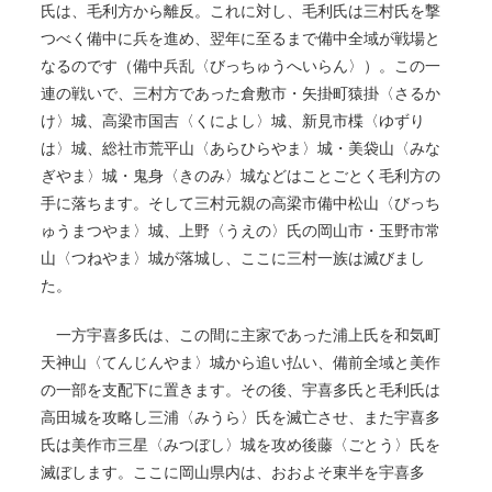
氏は、毛利方から離反。これに対し、毛利氏は三村氏を撃
つべく備中に兵を進め、翌年に至るまで備中全域が戦場と
なるのです（備中兵乱〈びっちゅうへいらん〉）。この一
連の戦いで、三村方であった倉敷市・矢掛町猿掛〈さるか
け〉城、高梁市国吉〈くによし〉城、新見市楪〈ゆずり
は〉城、総社市荒平山〈あらひらやま〉城・美袋山〈みな
ぎやま〉城・鬼身〈きのみ〉城などはことごとく毛利方の
手に落ちます。そして三村元親の高梁市備中松山〈びっち
ゅうまつやま〉城、上野〈うえの〉氏の岡山市・玉野市常
山〈つねやま〉城が落城し、ここに三村一族は滅びまし
た。
一方宇喜多氏は、この間に主家であった浦上氏を和気町
天神山〈てんじんやま〉城から追い払い、備前全域と美作
の一部を支配下に置きます。その後、宇喜多氏と毛利氏は
高田城を攻略し三浦〈みうら〉氏を滅亡させ、また宇喜多
氏は美作市三星〈みつぼし〉城を攻め後藤〈ごとう〉氏を
滅ぼします。ここに岡山県内は、おおよそ東半を宇喜多