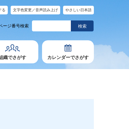
する
文字色変更／音声読み上げ
やさしい日本語
ペ
ページ番号検索
ー
ジ
番
号
を
入
力
組織でさがす
カレンダーでさがす