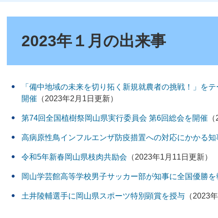
本
文
2023年１月の出来事
「備中地域の未来を切り拓く新規就農者の挑戦！」をテ
開催
（2023年2月1日更新）
第74回全国植樹祭岡山県実行委員会 第6回総会を開催
（
高病原性鳥インフルエンザ防疫措置への対応にかかる知
令和5年新春岡山県枝肉共励会
（2023年1月11日更新）
岡山学芸館高等学校男子サッカー部が知事に全国優勝を
土井陵輔選手に岡山県スポーツ特別顕賞を授与
（2023