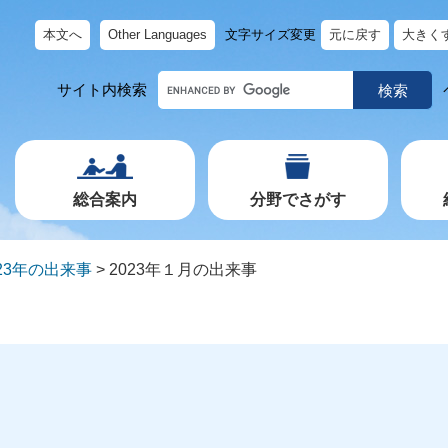
本文へ
Other Languages
文字サイズ変更
元に戻す
大きく
キ
サイト内検索
ー
ワ
ー
ド
で
探
す
総合案内
分野でさがす
023年の出来事
>
2023年１月の出来事