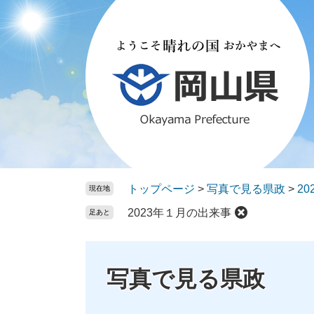
ペ
メ
ー
ニ
ジ
ュ
の
ー
先
を
頭
飛
で
ば
す。
し
て
本
文
トップページ
>
写真で見る県政
>
2
現在地
へ
2023年１月の出来事
足あと
写真で見る県政