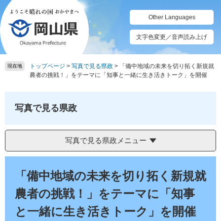
ペ
メ
ー
ニ
Other Languages
ジ
ュ
の
ー
文字色変更／音声読み上げ
先
を
頭
飛
トップページ
>
写真で見る県政
>
「備中地域の未来を切り拓く新規就
で
ば
現在地
農者の挑戦！」をテーマに「知事と一緒に生き活きトーク」を開催
す。
し
て
本
写真で見る県政
文
へ
写真で見る県政メニュー
本
文
「備中地域の未来を切り拓く新規就
農者の挑戦！」をテーマに「知事
と一緒に生き活きトーク」を開催