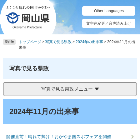
ペ
メ
ー
ニ
Other Languages
ジ
ュ
の
ー
文字色変更／音声読み上げ
先
を
頭
飛
トップページ
>
写真で見る県政
>
2024年の出来事
>
2024年11月の出
で
ば
現在地
来事
す。
し
て
本
写真で見る県政
文
へ
写真で見る県政メニュー
本
文
2024年11月の出来事
開催直前！晴れて輝け！おかやま国スポフェアを開催