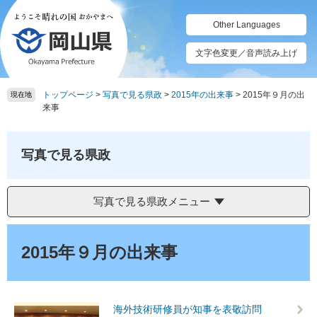
ペ
メ
ー
ニ
Other Languages
ジ
ュ
の
ー
文字色変更／音声読み上げ
先
を
頭
飛
トップページ
>
写真で見る県政
>
2015年の出来事
>
2015年９月の出
で
ば
現在地
来事
す。
し
て
本
写真で見る県政
文
へ
写真で見る県政メニュー
本
文
2015年９月の出来事
海外技術研修員が知事を表敬訪問