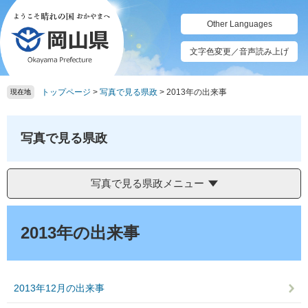
ペ
メ
ー
ニ
Other Languages
ジ
ュ
の
ー
文字色変更／音声読み上げ
先
を
頭
飛
トップページ
>
写真で見る県政
>
2013年の出来事
で
ば
現在地
す。
し
て
本
写真で見る県政
文
へ
写真で見る県政メニュー
本
文
2013年の出来事
2013年12月の出来事