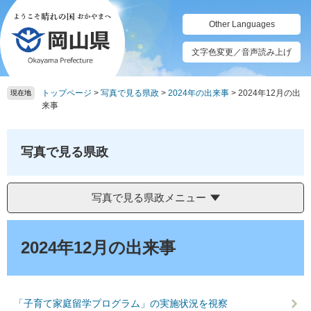
ペ
メ
ー
ニ
Other Languages
ジ
ュ
の
ー
文字色変更／音声読み上げ
先
を
頭
飛
トップページ
>
写真で見る県政
>
2024年の出来事
>
2024年12月の出
で
ば
現在地
来事
す。
し
て
本
写真で見る県政
文
へ
写真で見る県政メニュー
本
文
2024年12月の出来事
「子育て家庭留学プログラム」の実施状況を視察