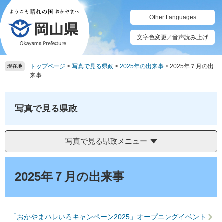
ペ
メ
ー
ニ
Other Languages
ジ
ュ
の
ー
文字色変更／音声読み上げ
先
を
頭
飛
トップページ
>
写真で見る県政
>
2025年の出来事
>
2025年７月の出
で
ば
現在地
来事
す。
し
て
本
写真で見る県政
文
へ
写真で見る県政メニュー
本
文
2025年７月の出来事
「おかやまハレいろキャンペーン2025」オープニングイベント