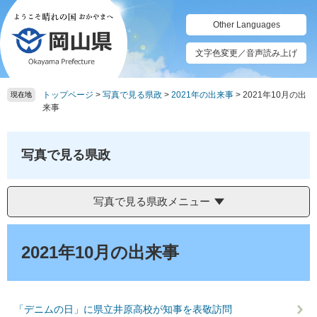
ペ
メ
ー
ニ
Other Languages
ジ
ュ
の
ー
文字色変更／音声読み上げ
先
を
頭
飛
トップページ
>
写真で見る県政
>
2021年の出来事
>
2021年10月の出
で
ば
現在地
来事
す。
し
て
本
写真で見る県政
文
へ
写真で見る県政メニュー
本
文
2021年10月の出来事
「デニムの日」に県立井原高校が知事を表敬訪問