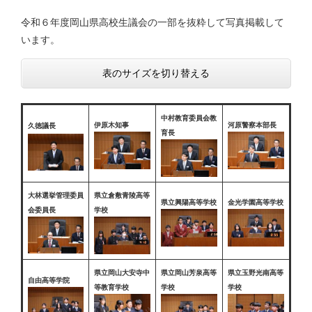
令和６年度岡山県高校生議会の一部を抜粋して写真掲載して
います。
表のサイズを切り替える
中村教育委員会教
伊原木知事
河原警察本部長
久徳議長
育長
大林選挙管理委員
県立倉敷青陵高等
県立興陽高等学校
金光学園高等学校
会委員長
学校
県立岡山大安寺中
県立岡山芳泉高等
県立玉野光南高等
自由高等学院
等教育学校
学校
学校