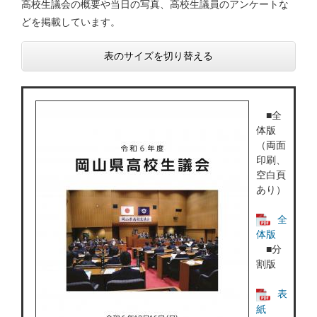
高校生議会の概要や当日の写真、高校生議員のアンケートな
どを掲載しています。
表のサイズを切り替える
■全
体版
（両面
印刷、
空白頁
あり）
全
体版
■分
割版
表
紙