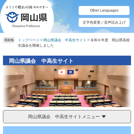
ペ
メ
ー
ニ
Other Languages
ジ
ュ
の
ー
文字色変更／音声読み上げ
先
を
頭
飛
トップページ
>
岡山県議会 中高生サイト
>
令和６年度 岡山県高校
で
ば
現在地
生議会を開催しました
す。
し
て
本
岡山県議会 中高生サイト
文
へ
岡山県議会 中高生サイトメニュー
本