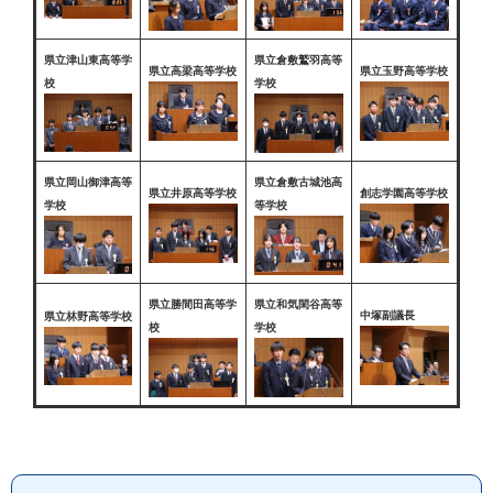
県立津山東高等学
県立倉敷鷲羽高等
県立高梁高等学校
県立玉野高等学校
校
学校
県立岡山御津高等
県立倉敷古城池高
県立井原高等学校
創志学園高等学校
学校
等学校
県立勝間田高等学
県立和気閑谷高等
中塚副議長
県立林野高等学校
校
学校