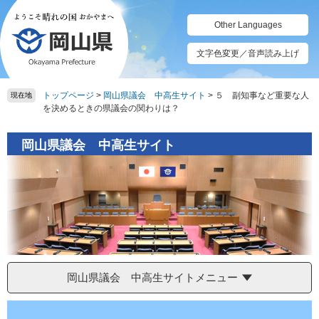
ペ
メ
ー
ニ
Other Languages
ジ
ュ
の
ー
文字色変更／音声読み上げ
先
を
頭
飛
トップページ
>
岡山県議会 中高生サイト
>
５ 副知事など重要な人
で
ば
現在地
を決めるときの県議会の関わりは？
す。
し
て
本
岡山県議会 中高生サイト
文
へ
岡山県議会 中高生サイトメニュー
本