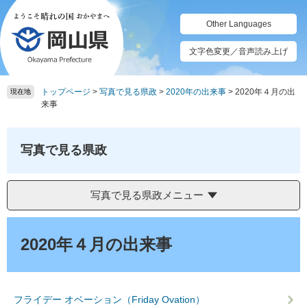
ペ
メ
ー
ニ
Other Languages
ジ
ュ
の
ー
文字色変更／音声読み上げ
先
を
頭
飛
トップページ
>
写真で見る県政
>
2020年の出来事
>
2020年４月の出
で
ば
現在地
来事
す。
し
て
本
写真で見る県政
文
へ
写真で見る県政メニュー
本
文
2020年４月の出来事
フライデー オベーション（Friday Ovation）