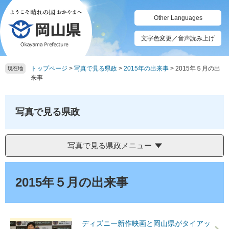
ペ
メ
ー
ニ
Other Languages
ジ
ュ
の
ー
文字色変更／音声読み上げ
先
を
頭
飛
トップページ
>
写真で見る県政
>
2015年の出来事
>
2015年５月の出
で
ば
現在地
来事
す。
し
て
本
写真で見る県政
文
へ
写真で見る県政メニュー
本
文
2015年５月の出来事
ディズニー新作映画と岡山県がタイアッ