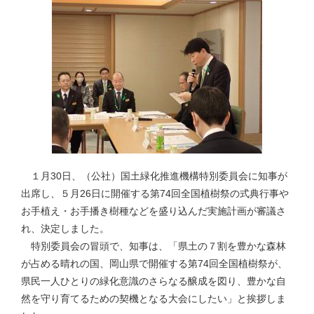
１月30日、（公社）国土緑化推進機構特別委員会に知事が
出席し、５月26日に開催する第74回全国植樹祭の式典行事や
お手植え・お手播き樹種などを盛り込んだ実施計画が審議さ
れ、決定しました。
特別委員会の冒頭で、知事は、「県土の７割を豊かな森林
が占める晴れの国、岡山県で開催する第74回全国植樹祭が、
県民一人ひとりの緑化意識のさらなる醸成を図り、豊かな自
然を守り育てるための契機となる大会にしたい」と挨拶しま