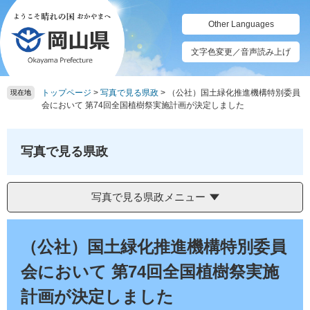
ペ
メ
ー
ニ
Other Languages
ジ
ュ
の
ー
文字色変更／音声読み上げ
先
を
頭
飛
トップページ
>
写真で見る県政
>
（公社）国土緑化推進機構特別委員
で
ば
現在地
会において 第74回全国植樹祭実施計画が決定しました
す。
し
て
本
写真で見る県政
文
へ
写真で見る県政メニュー
本
文
（公社）国土緑化推進機構特別委員
会において 第74回全国植樹祭実施
計画が決定しました