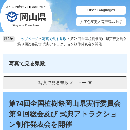
ペ
メ
ー
ニ
Other Languages
ジ
ュ
の
ー
文字色変更／音声読み上げ
先
を
頭
飛
トップページ
>
写真で見る県政
>
第74回全国植樹祭岡山県実行委員会
で
ば
現在地
第９回総会及び 式典アトラクション制作発表会を開催
す。
し
て
本
写真で見る県政
文
へ
写真で見る県政メニュー
本
文
第74回全国植樹祭岡山県実行委員会
第９回総会及び 式典アトラクショ
ン制作発表会を開催