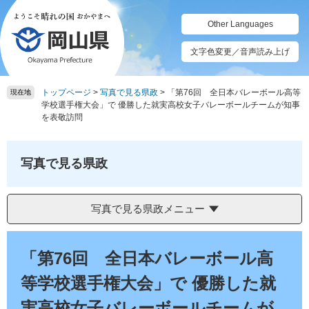
ペ
メ
ー
ニ
Other Languages
ジ
ュ
の
ー
文字色変更／音声読み上げ
先
を
頭
飛
トップページ
>
写真で見る県政
>
「第76回 全日本バレーボール高等
で
ば
現在地
学校選手権大会」で 優勝した就実高校女子バレーボールチームが知事
す。
し
を表敬訪問
て
本
文
写真で見る県政
へ
写真で見る県政メニュー
本
文
「第76回 全日本バレーボール高
等学校選手権大会」で 優勝した就
実高校女子バレーボールチームが