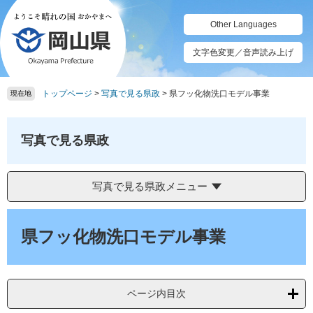
ペ
メ
ー
ニ
Other Languages
ジ
ュ
の
ー
文字色変更／音声読み上げ
先
を
頭
飛
トップページ
>
写真で見る県政
>
県フッ化物洗口モデル事業
で
ば
現在地
す。
し
て
本
写真で見る県政
文
へ
写真で見る県政メニュー
本
文
県フッ化物洗口モデル事業
ページ内目次