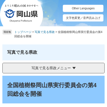
ペ
メ
ー
ニ
Other Languages
ジ
ュ
の
ー
文字色変更／音声読み上げ
先
を
頭
飛
トップページ
>
写真で見る県政
>
全国植樹祭岡山県実行委員会の第4
で
ば
現在地
回総会を開催
す。
し
て
本
写真で見る県政
文
へ
写真で見る県政メニュー
本
文
全国植樹祭岡山県実行委員会の第4
回総会を開催