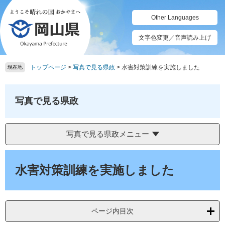
ペ
メ
ー
ニ
Other Languages
ジ
ュ
の
ー
文字色変更／音声読み上げ
先
を
頭
飛
トップページ
>
写真で見る県政
>
水害対策訓練を実施しました
で
ば
現在地
す。
し
て
本
写真で見る県政
文
へ
写真で見る県政メニュー
本
文
水害対策訓練を実施しました
ページ内目次