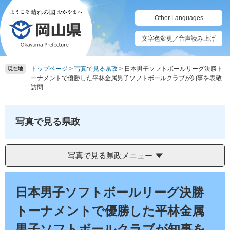
ペ
メ
ー
ニ
Other Languages
ジ
ュ
の
ー
文字色変更／音声読み上げ
先
を
頭
飛
トップページ
>
写真で見る県政
>
日本男子ソフトボールリーグ決勝ト
で
ば
現在地
ーナメントで優勝した平林金属男子ソフトボールクラブが知事を表敬
す。
し
訪問
て
本
文
写真で見る県政
へ
写真で見る県政メニュー
本
文
日本男子ソフトボールリーグ決勝
トーナメントで優勝した平林金属
男子ソフトボールクラブが知事を