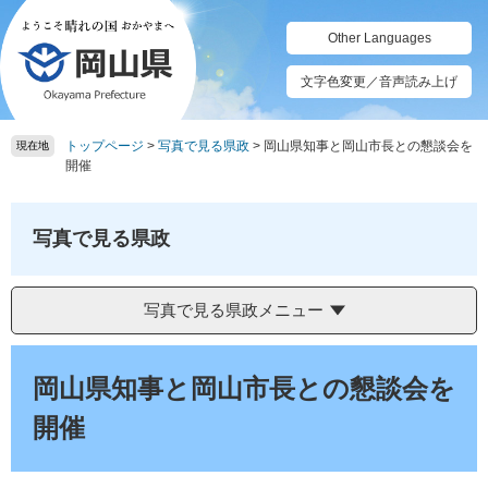
ペ
メ
ー
ニ
Other Languages
ジ
ュ
の
ー
文字色変更／音声読み上げ
先
を
頭
飛
トップページ
>
写真で見る県政
>
岡山県知事と岡山市長との懇談会を
で
ば
現在地
開催
す。
し
て
本
写真で見る県政
文
へ
写真で見る県政メニュー
本
文
岡山県知事と岡山市長との懇談会を
開催