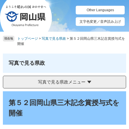
ペ
メ
ー
ニ
Other Languages
ジ
ュ
の
ー
文字色変更／音声読み上げ
先
を
頭
飛
トップページ
>
写真で見る県政
>
第５２回岡山県三木記念賞授与式を
で
ば
現在地
開催
す。
し
て
本
写真で見る県政
文
へ
写真で見る県政メニュー
本
文
第５２回岡山県三木記念賞授与式を
開催