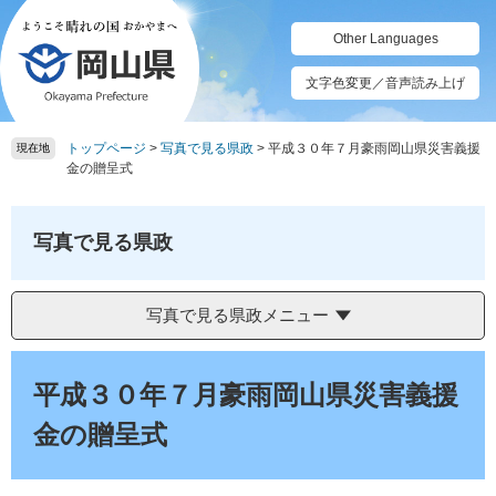
ペ
メ
ー
ニ
Other Languages
ジ
ュ
の
ー
文字色変更／音声読み上げ
先
を
頭
飛
トップページ
>
写真で見る県政
>
平成３０年７月豪雨岡山県災害義援
で
ば
現在地
金の贈呈式
す。
し
て
本
写真で見る県政
文
へ
写真で見る県政メニュー
本
文
平成３０年７月豪雨岡山県災害義援
金の贈呈式