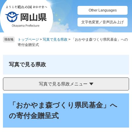
ペ
メ
ー
ニ
Other Languages
ジ
ュ
の
ー
文字色変更／音声読み上げ
先
を
頭
飛
トップページ
>
写真で見る県政
>
「おかやま森づくり県民基金」への
で
ば
現在地
寄付金贈呈式
す。
し
て
本
写真で見る県政
文
へ
写真で見る県政メニュー
本
文
「おかやま森づくり県民基金」へ
の寄付金贈呈式