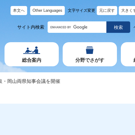
本文へ
Other Languages
文字サイズ変更
元に戻す
大きく
キ
サイト内検索
ー
ワ
ー
ド
で
探
す
総合案内
分野でさがす
取・岡山両県知事会議を開催