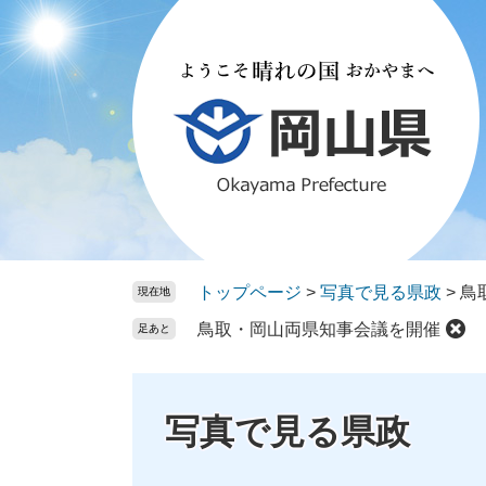
ペ
メ
ー
ニ
ジ
ュ
の
ー
先
を
頭
飛
で
ば
す。
し
て
本
文
トップページ
>
写真で見る県政
>
鳥
現在地
へ
鳥取・岡山両県知事会議を開催
足あと
写真で見る県政