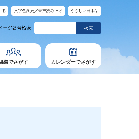
する
文字色変更／音声読み上げ
やさしい日本語
ペ
ページ番号検索
ー
ジ
番
号
を
入
力
組織でさがす
カレンダーでさがす