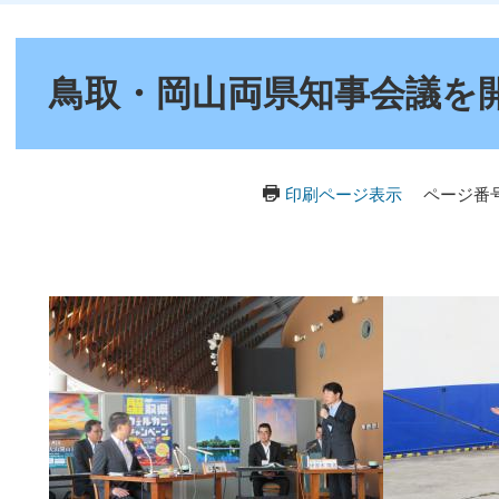
本
文
鳥取・岡山両県知事会議を
印刷ページ表示
ページ番号：