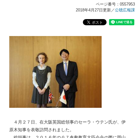
ページ番号：0557953
2018年4月27日更新
／
公聴広報課
４月２７日、在大阪英国総領事のセーラ・ウテン氏が、伊
原木知事を表敬訪問されました。
総領事は、２０１６年のＧ７倉敷教育大臣会合の際に岡山