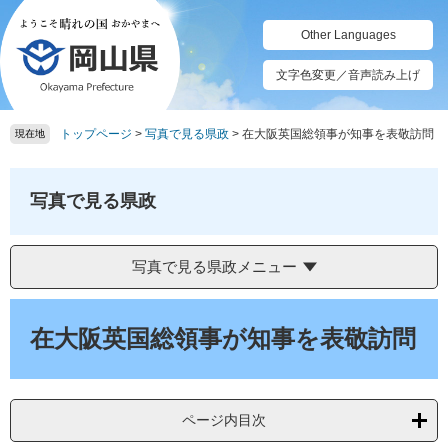
ペ
メ
ー
ニ
Other Languages
ジ
ュ
の
ー
文字色変更／音声読み上げ
先
を
頭
飛
トップページ
>
写真で見る県政
>
在大阪英国総領事が知事を表敬訪問
で
ば
現在地
す。
し
て
本
写真で見る県政
文
へ
写真で見る県政メニュー
本
文
在大阪英国総領事が知事を表敬訪問
ページ内目次